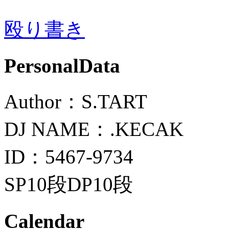
殴り書き
PersonalData
Author：S.TART
DJ NAME：.KECAK
ID：5467-9734
SP10段DP10段
Calendar