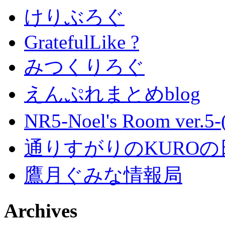
けりぶろぐ
GratefulLike ?
みつくりろぐ
えんぷれまとめblog
NR5-Noel's Room ver.
通りすがりのKUROの
鷹月ぐみな情報局
Archives