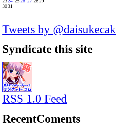
23
24
25
26
27
28
29
30
31
Tweets by @daisukecak
Syndicate this site
RSS 1.0 Feed
RecentComents