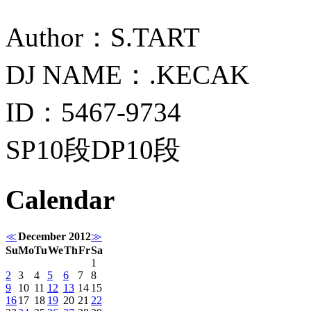
Author：S.TART
DJ NAME：.KECAK
ID：5467-9734
SP10段DP10段
Calendar
≪
December 2012
≫
Su
Mo
Tu
We
Th
Fr
Sa
1
2
3
4
5
6
7
8
9
10
11
12
13
14
15
16
17
18
19
20
21
22