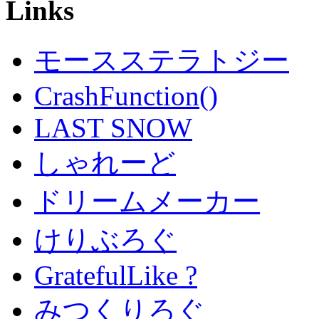
Links
モースステラトジー
CrashFunction()
LAST SNOW
しゃれーど
ドリームメーカー
けりぶろぐ
GratefulLike ?
みつくりろぐ