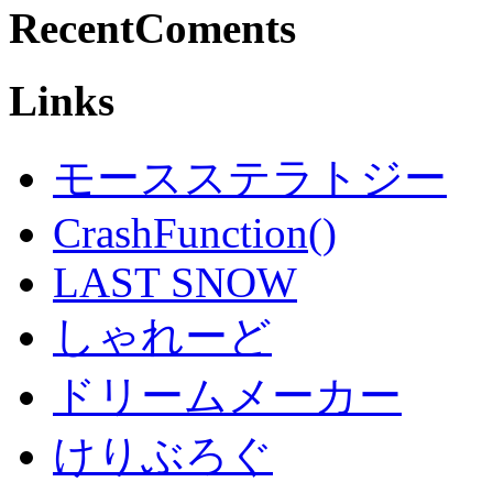
RecentComents
Links
モースステラトジー
CrashFunction()
LAST SNOW
しゃれーど
ドリームメーカー
けりぶろぐ