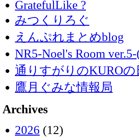
GratefulLike ?
みつくりろぐ
えんぷれまとめblog
NR5-Noel's Room ver.
通りすがりのKUROの
鷹月ぐみな情報局
Archives
2026
(12)