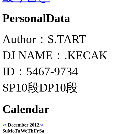
PersonalData
Author：S.TART
DJ NAME：.KECAK
ID：5467-9734
SP10段DP10段
Calendar
≪
December 2012
≫
Su
Mo
Tu
We
Th
Fr
Sa