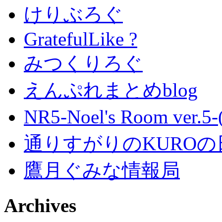
けりぶろぐ
GratefulLike ?
みつくりろぐ
えんぷれまとめblog
NR5-Noel's Room ver.
通りすがりのKUROの
鷹月ぐみな情報局
Archives