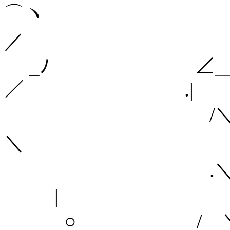
⌒ヽ
／
_ﾉ ∠＿__＿
／ .|
/
＼ 
.＼
|
○ / 