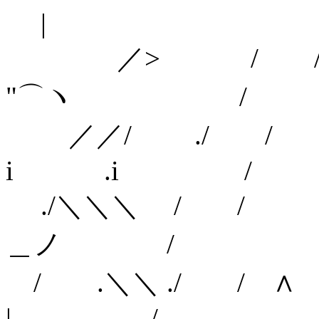
|
／> / /
"⌒ヽ /
／／/ ./
i .i /
./＼＼＼ / 
＿ノ /
/ .＼＼ ./ 
| /