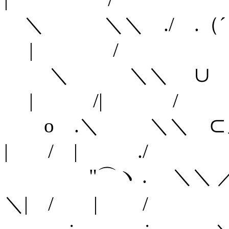
＼ ＼＼ ./ .（
| /
＼ ＼＼ ∪ ノ
| /| /
o .＼ ＼＼
| / | ./
"⌒ヽ . 
＼| / | /