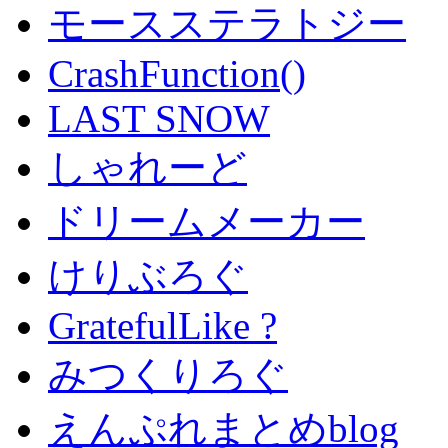
モースステラトジー
CrashFunction()
LAST SNOW
しゃれーど
ドリームメーカー
けりぶろぐ
GratefulLike ?
みつくりろぐ
えんぷれまとめblog