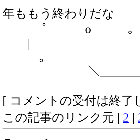
年ももう終わりだな
ﾟ o ｡
|
｡ 
￣ ＼＿＿＿＿＿
[ コメントの受付は終了し
この記事のリンク元 |
2
|