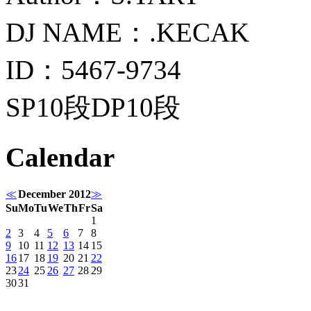
DJ NAME：.KECAK
ID：5467-9734
SP10段DP10段
Calendar
≪
December 2012
≫
Su
Mo
Tu
We
Th
Fr
Sa
1
2
3
4
5
6
7
8
9
10
11
12
13
14
15
16
17
18
19
20
21
22
23
24
25
26
27
28
29
30
31