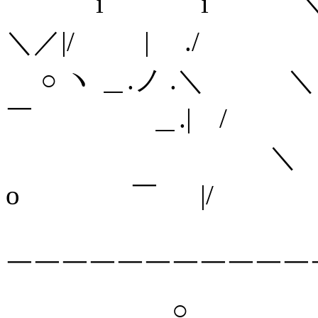
i i ＼
＼／|/ | ./
○ ヽ ＿.ノ .＼ ＼＼ 
￣ ＿.| /
＼ ＼＼_,. - 
o ￣ |/
＼ ＼＼ '
￣￣￣￣￣￣￣￣￣￣￣
○ ＼ ＼＼