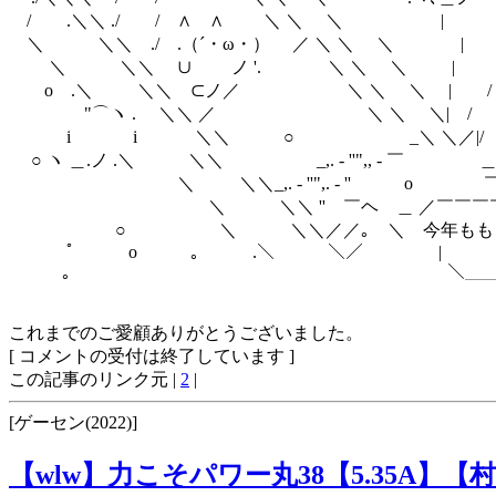
/ .＼＼ ./ / ∧ ∧ ＼ ＼ ＼ |
＼ ＼＼ ./ .（´・ω・） ／ ＼ ＼ ＼ 
＼ ＼＼ ∪ ノ '. ＼ ＼ ＼ | 
o .＼ ＼＼ ⊂ノ／ ＼ ＼ ＼ | / 
"⌒ヽ . ＼＼ ／ ＼ ＼ ＼| / 
i i ＼＼ ○ _＼ ＼／|/ |
○ ヽ ＿.ノ .＼ ＼＼ _,. - ''",, - ￣ ＿.
＼ ＼＼_,. - ''",. - '' o ￣
＼ ＼＼ '' ￣ヘ ＿ ／￣￣￣￣￣￣
○ ＼ ＼＼／／｡ ＼ 今年ももう終
ﾟ o ｡ .＼ ＼／ |
｡ ￣￣￣ ＼＿＿＿＿＿＿＿
これまでのご愛顧ありがとうございました。
[ コメントの受付は終了しています ]
この記事のリンク元 |
2
|
[ゲーセン(2022)]
【wlw】力こそパワー丸38【5.35A】【村