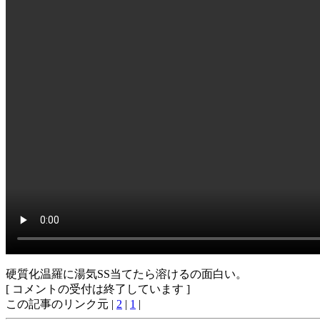
硬質化温羅に湯気SS当てたら溶けるの面白い。
[ コメントの受付は終了しています ]
この記事のリンク元 |
2
|
1
|