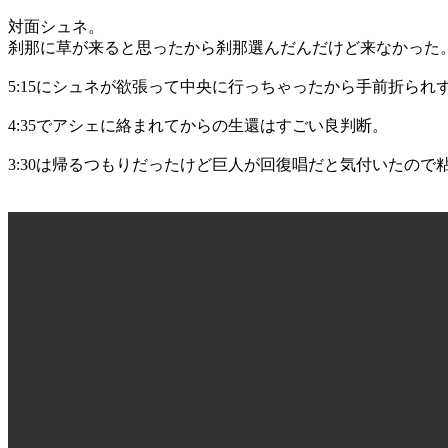
対面シュネ。
刹那に草が来ると思ったから刹那選んだんだけど来なかった
5:15にシュネが欲張って中央に行っちゃったから手前折られ
4:35でアシェに絡まれてからの生還はすごい良判断。
3:30は帰るつもりだったけど巨人が回復唱だと気付いたので