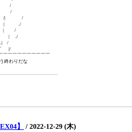
 /
| /
/| /
| ./
| /
 ./
| /
 |/
￣￣￣￣￣￣￣￣
わりだな
＿＿＿＿＿＿＿
EX04】
/
2022-12-29 (木)