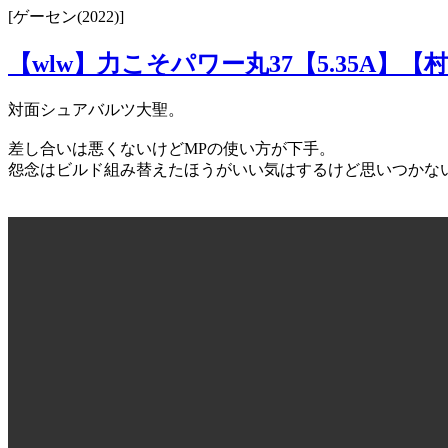
[ゲーセン(2022)]
【wlw】力こそパワー丸37【5.35A】【村
対面シュアバルツ大聖。
差し合いは悪くないけどMPの使い方が下手。
怨念はビルド組み替えたほうがいい気はするけど思いつかな