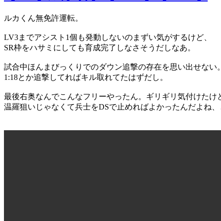
ルカくん無免許運転。
LV3までアシスト1個も発動しないのまずい気がするけど、
SR枠をハサミにしても育成完了しなさそうだしなあ。
試合中ほんまびっくりでのダウン追撃の存在を思い出せない
1:18とか追撃してればキル取れてたはずだし。
最後右奥なんでこんなフリーやったん。ギリギリ気付けたけ
温羅狙いじゃなくて兵士をDSで止めればよかったんだよね