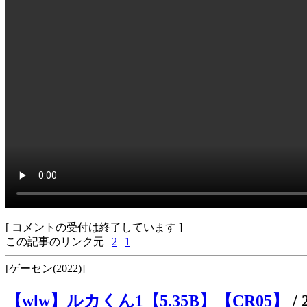
[ コメントの受付は終了しています ]
この記事のリンク元 |
2
|
1
|
[ゲーセン(2022)]
【wlw】ルカくん1【5.35B】【CR05】
/