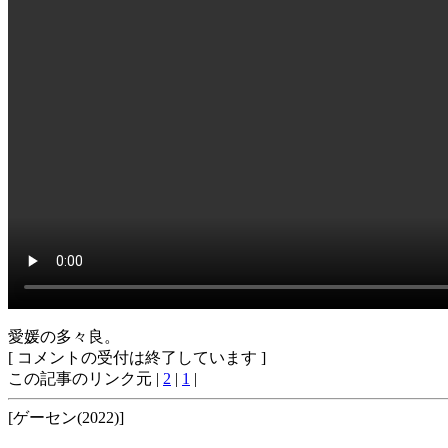
愛媛の多々良。
[ コメントの受付は終了しています ]
この記事のリンク元 |
2
|
1
|
[ゲーセン(2022)]