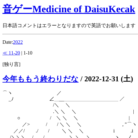
音ゲーMedicine of DaisuKecak
日本語コメントはエラーとなりますので英語でお願いします
Date:
2022
≪ 11-20
| 1-10
[独り言]
今年ももう終わりだな
/
2022-12-31 (土)
⌒ヽ ／ 
_ﾉ ∠＿__＿＿＿＿＿＿＿＿＿＿＿ 
/＼ ＼ 
.＼ ＼ ＼ |
○ / ＼ ＼ ＼ |
／> / / ＼ ＼ ＼ , "
／／/ ./ / ＼ ＼ ＼ i .
./＼＼＼ / / ＼ ＼ ＼ .ヽ､＿