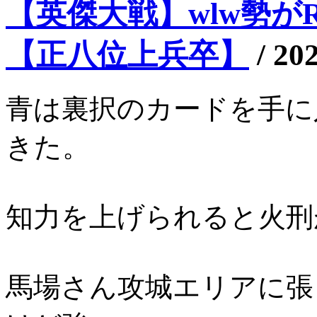
【英傑大戦】wlw勢がRT
【正八位上兵卒】
/
202
青は裏択のカードを手に
きた。
知力を上げられると火刑
馬場さん攻城エリアに張