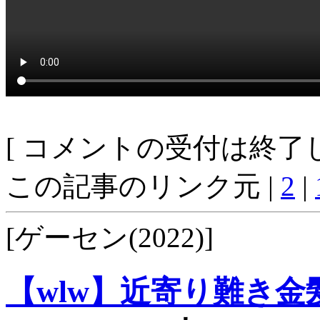
[ コメントの受付は終了し
この記事のリンク元 |
2
|
[ゲーセン(2022)]
【wlw】近寄り難き金髪