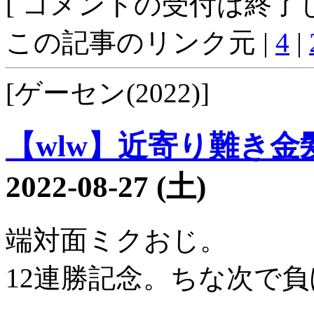
[ コメントの受付は終了し
この記事のリンク元 |
4
|
[ゲーセン(2022)]
【wlw】近寄り難き金髪3
2022-08-27 (土)
端対面ミクおじ。
12連勝記念。ちな次で