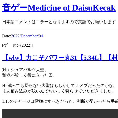
音ゲーMedicine of DaisuKecak
日本語コメントはエラーとなりますので英語でお願いします
Date:
2022
/
December
/
04
[ゲーセン(2022)]
【wlw】力こそパワー丸31【5.34L】【村
対面シュアバルツ大聖。
和魂が珍しく役に立った回。
HP減っても帰らない大聖はもしかしてナメプだったのかな。
まあ踏み込みが浅いんでおいしく狩らせていただきました。
1:15のチャージは雷槌にすべきだった。判断が早かったら手