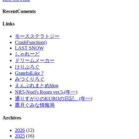
RecentComents
Links
モースステラトジー
CrashFunction()
LAST SNOW
しゃれーど
ドリームメーカー
けりぶろぐ
GratefulLike ?
みつくりろぐ
えんぷれまとめblog
NR5-Noel's Room ver.5-(年一)
通りすがりのKUROの日記。(年一)
鷹月ぐみな情報局
Archives
2026
(12)
2025
(16)