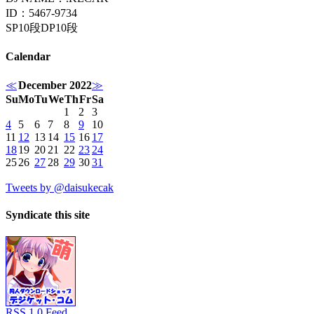
ID：5467-9734
SP10段DP10段
Calendar
≪
December 2022
≫
Su
Mo
Tu
We
Th
Fr
Sa
1
2
3
4
5
6
7
8
9
10
11
12
13
14
15
16
17
18
19
20
21
22
23
24
25
26
27
28
29
30
31
Tweets by @daisukecak
Syndicate this site
RSS 1.0 Feed