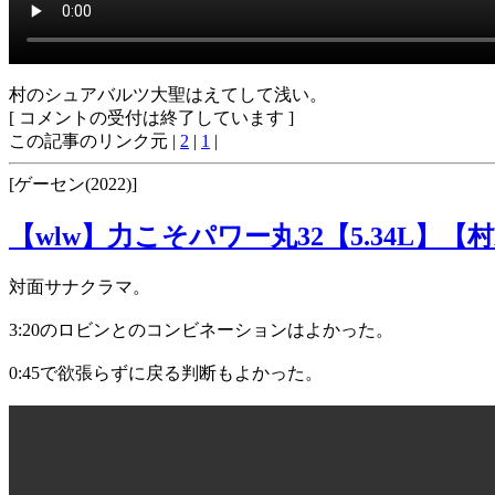
村のシュアバルツ大聖はえてして浅い。
[ コメントの受付は終了しています ]
この記事のリンク元 |
2
|
1
|
[ゲーセン(2022)]
【wlw】力こそパワー丸32【5.34L】【村
対面サナクラマ。
3:20のロビンとのコンビネーションはよかった。
0:45で欲張らずに戻る判断もよかった。