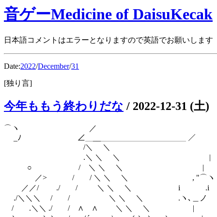
音ゲーMedicine of DaisuKecak
日本語コメントはエラーとなりますので英語でお願いします
Date:
2022
/
December
/
31
[独り言]
今年ももう終わりだな
/
2022-12-31 (土)
⌒ヽ ／ 
_ﾉ ∠＿__＿＿＿＿＿＿＿＿＿＿＿ 
/＼ ＼ 
.＼ ＼ ＼ |
○ / ＼ ＼ ＼ |
／> / / ＼ ＼ ＼ , "
／／/ ./ / ＼ ＼ ＼ i .
./＼＼＼ / / ＼ ＼ ＼ .ヽ､＿
/ .＼＼ ./ / ∧ ∧ ＼ ＼ ＼ |