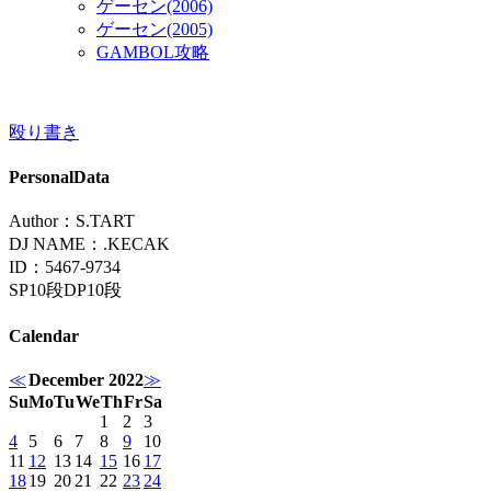
ゲーセン(2006)
ゲーセン(2005)
GAMBOL攻略
殴り書き
PersonalData
Author：S.TART
DJ NAME：.KECAK
ID：5467-9734
SP10段DP10段
Calendar
≪
December 2022
≫
Su
Mo
Tu
We
Th
Fr
Sa
1
2
3
4
5
6
7
8
9
10
11
12
13
14
15
16
17
18
19
20
21
22
23
24