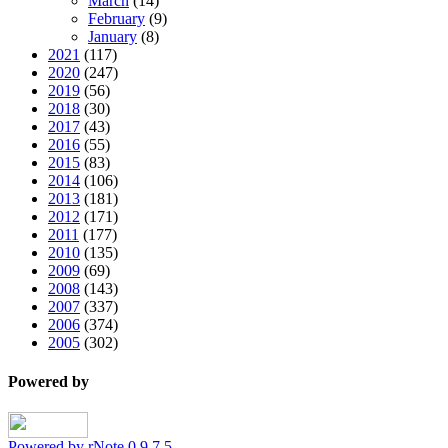
March
(14)
February
(9)
January
(8)
2021
(117)
2020
(247)
2019
(56)
2018
(30)
2017
(43)
2016
(55)
2015
(83)
2014
(106)
2013
(181)
2012
(171)
2011
(177)
2010
(135)
2009
(69)
2008
(143)
2007
(337)
2006
(374)
2005
(302)
Powered by
Powered by rNote 0.9.7.5