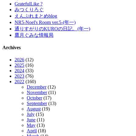
GratefulLike ?
みつくりろぐ
えんぷれまとめblog
NR5-Noel's Room ver.5-(年一)
通りすがりのKUROの日記。(年一)
鷹月ぐみな情報局
Archives
2026
(12)
2025
(16)
2024
(33)
2023
(76)
2022
(160)
December
(12)
November
(11)
October
(17)
September
(13)
August
(19)
July
(15)
June
(11)
May
(13)
April
(18)