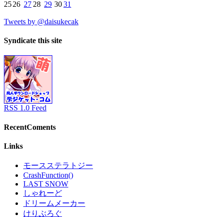
25
26
27
28
29
30
31
Tweets by @daisukecak
Syndicate this site
RSS 1.0 Feed
RecentComents
Links
モースステラトジー
CrashFunction()
LAST SNOW
しゃれーど
ドリームメーカー
けりぶろぐ