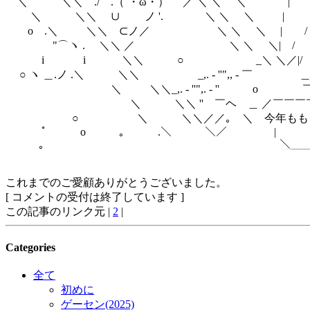
＼ ＼＼ ./ .（´・ω・） ／ ＼ ＼ ＼ 
＼ ＼＼ ∪ ノ '. ＼ ＼ ＼ | 
o .＼ ＼＼ ⊂ノ／ ＼ ＼ ＼ | / 
"⌒ヽ . ＼＼ ／ ＼ ＼ ＼| / 
i i ＼＼ ○ _＼ ＼／|/ |
○ ヽ ＿.ノ .＼ ＼＼ _,. - ''",, - ￣ ＿.
＼ ＼＼_,. - ''",. - '' o ￣
＼ ＼＼ '' ￣ヘ ＿ ／￣￣￣￣￣￣
○ ＼ ＼＼／／｡ ＼ 今年ももう終
ﾟ o ｡ .＼ ＼／ |
｡ ￣￣￣ ＼＿＿＿＿＿＿＿
これまでのご愛顧ありがとうございました。
[ コメントの受付は終了しています ]
この記事のリンク元 |
2
|
Categories
全て
初めに
ゲーセン(2025)