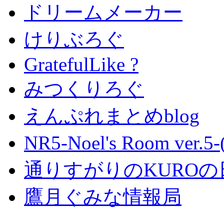
ドリームメーカー
けりぶろぐ
GratefulLike ?
みつくりろぐ
えんぷれまとめblog
NR5-Noel's Room ver.
通りすがりのKUROの
鷹月ぐみな情報局