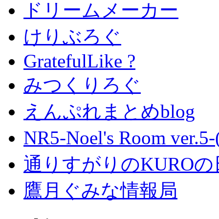
ドリームメーカー
けりぶろぐ
GratefulLike ?
みつくりろぐ
えんぷれまとめblog
NR5-Noel's Room ver.
通りすがりのKUROの
鷹月ぐみな情報局