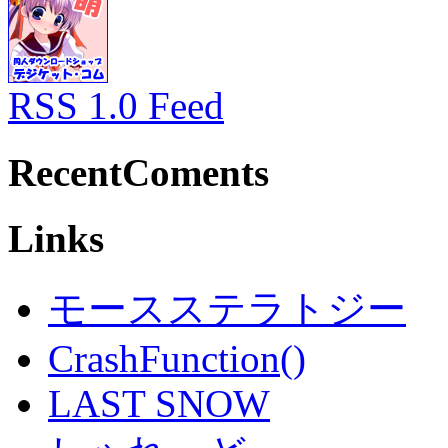
RSS 1.0 Feed
RecentComents
Links
モースステラトジー
CrashFunction()
LAST SNOW