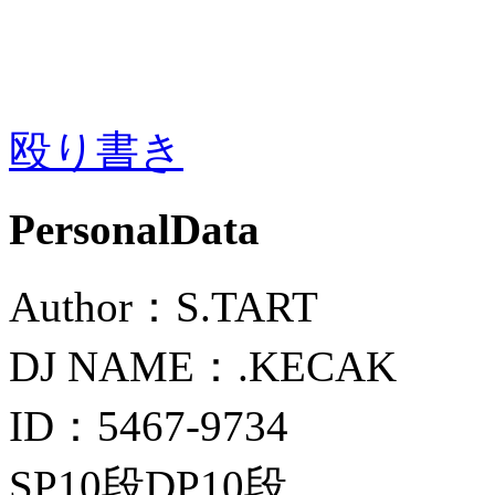
殴り書き
PersonalData
Author：S.TART
DJ NAME：.KECAK
ID：5467-9734
SP10段DP10段