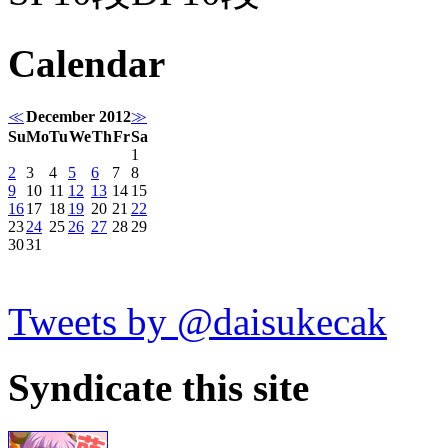
Calendar
≪
December 2012
≫
Su
Mo
Tu
We
Th
Fr
Sa
1
2
3
4
5
6
7
8
9
10
11
12
13
14
15
16
17
18
19
20
21
22
23
24
25
26
27
28
29
30
31
Tweets by @daisukecak
Syndicate this site