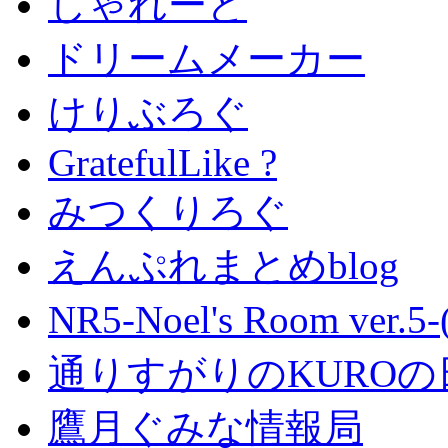
しゃれーど
ドリームメーカー
けりぶろぐ
GratefulLike ?
みつくりろぐ
えんぷれまとめblog
NR5-Noel's Room ver.
通りすがりのKUROの
鷹月ぐみな情報局