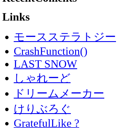
Links
モースステラトジー
CrashFunction()
LAST SNOW
しゃれーど
ドリームメーカー
けりぶろぐ
GratefulLike ?