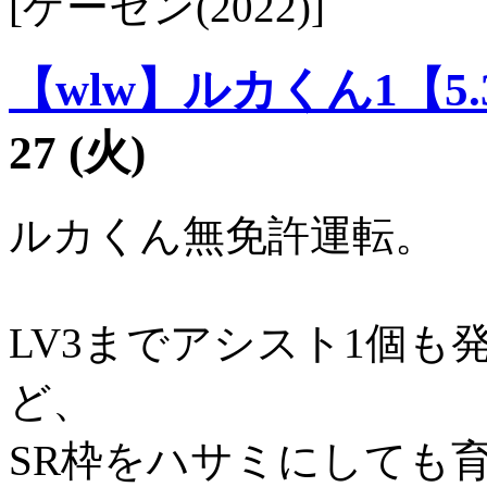
[ゲーセン(2022)]
【wlw】ルカくん1【5.
27 (火)
ルカくん無免許運転。
LV3までアシスト1個
ど、
SR枠をハサミにしても