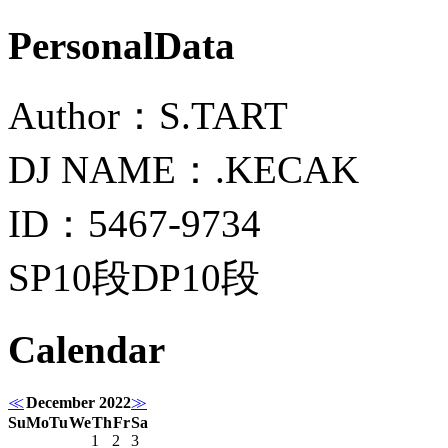
PersonalData
Author：S.TART
DJ NAME：.KECAK
ID：5467-9734
SP10段DP10段
Calendar
≪
December 2022
≫
Su
Mo
Tu
We
Th
Fr
Sa
1
2
3