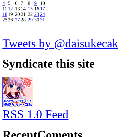
4
5
6
7
8
9
10
11
12
13
14
15
16
17
18
19
20
21
22
23
24
25
26
27
28
29
30
31
Tweets by @daisukecak
Syndicate this site
RSS 1.0 Feed
RecentComents