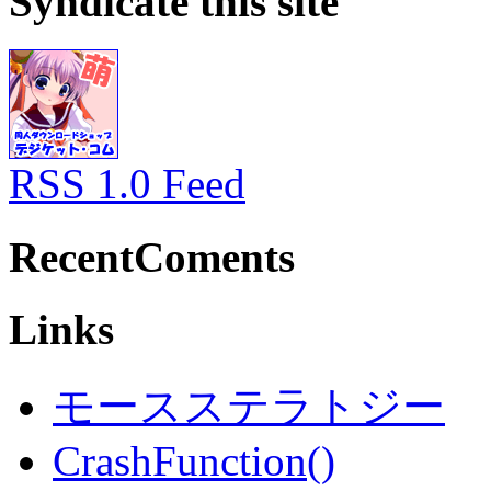
Syndicate this site
RSS 1.0 Feed
RecentComents
Links
モースステラトジー
CrashFunction()