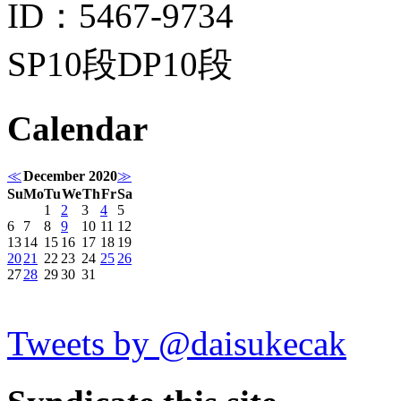
ID：5467-9734
SP10段DP10段
Calendar
≪
December 2020
≫
Su
Mo
Tu
We
Th
Fr
Sa
1
2
3
4
5
6
7
8
9
10
11
12
13
14
15
16
17
18
19
20
21
22
23
24
25
26
27
28
29
30
31
Tweets by @daisukecak