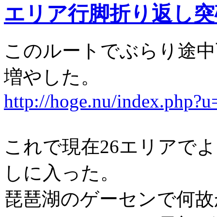
エリア行脚折り返し突
このルートでぶらり途中
増やした。
http://hoge.nu/index.php?
これで現在26エリアで
しに入った。
琵琶湖のゲーセンで何故かG