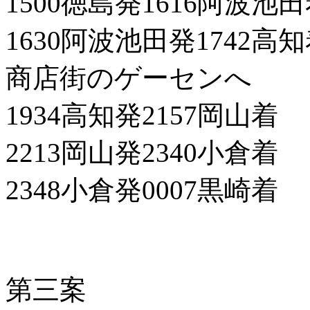
1500徳島発1616阿波池
1630阿波池田発1742高
商店街のゲーセンへ
1934高知発2157岡山着
2213岡山発2340小倉着
2348小倉発0007黒崎着
第三案