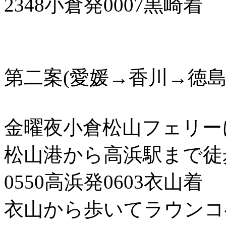
2348小倉発0007黒崎着
第二案(愛媛→香川→徳島
金曜夜小倉松山フェリーに
松山港から高浜駅まで徒
0550高浜発0603衣山着
衣山から歩いてラウンコ