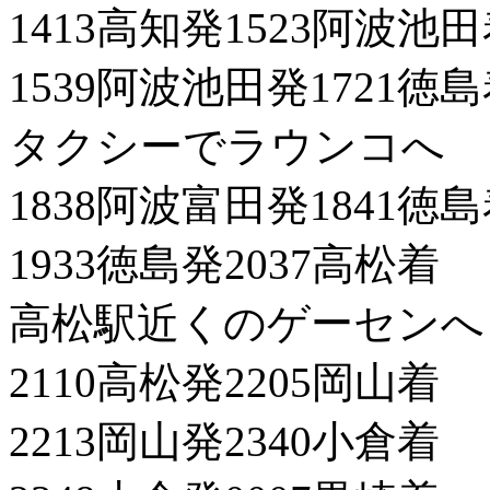
1413高知発1523阿波池
1539阿波池田発1721徳
タクシーでラウンコへ
1838阿波富田発1841徳
1933徳島発2037高松着
高松駅近くのゲーセンへ
2110高松発2205岡山着
2213岡山発2340小倉着