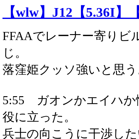
【wlw】J12【5.36I】
FFAAでレーナー寄りビ
じ。
落窪姫クッソ強いと思う
5:55 ガオンかエイハ
役に立った。
兵士の向こうに干渉した