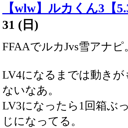
【wlw】ルカくん3【5.
31 (日)
FFAAでルカJvs雪アナピ
LV4になるまでは動き
ないなあ。
LV3になったら1回箱
じになってる。