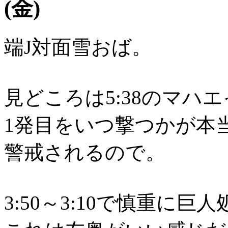
(金)
端J対面雪おば。
見どころは5:38のマハ
1発目をいつ撃つかが本
警戒されるので。
3:50～3:10で慎重に巨