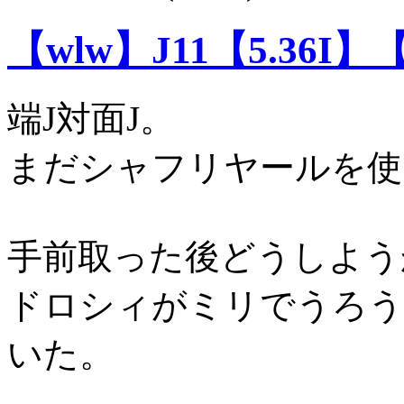
【wlw】J11【5.36I】
端J対面J。
まだシャフリヤールを使
手前取った後どうしよう
ドロシィがミリでうろう
いた。