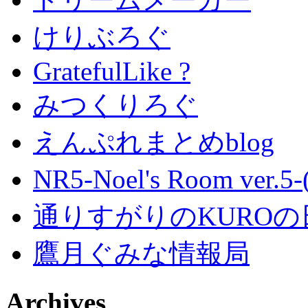
けりぶろぐ
GratefulLike ?
みつくりろぐ
えんぷれまとめblog
NR5-Noel's Room ver.
通りすがりのKUROの
鷹月ぐみな情報局
Archives