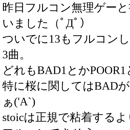
昨日フルコン無理ゲーと
いました（ﾟДﾟ）
ついでに13もフルコンし
3曲。
どれもBAD1とかPOOR1と
特に桜に関してはBAD
ぁ('A`)
stoicは正規で粘着する