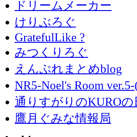
ドリームメーカー
けりぶろぐ
GratefulLike ?
みつくりろぐ
えんぷれまとめblog
NR5-Noel's Room ver.
通りすがりのKUROの
鷹月ぐみな情報局