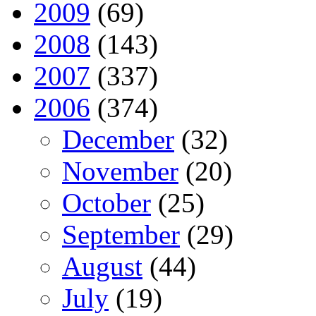
2009
(69)
2008
(143)
2007
(337)
2006
(374)
December
(32)
November
(20)
October
(25)
September
(29)
August
(44)
July
(19)