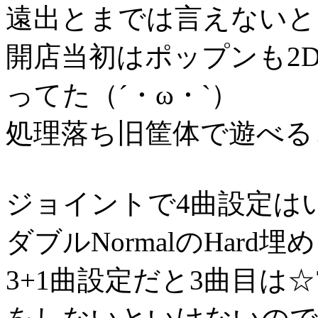
遠出とまでは言えないと
開店当初はポップンも2
ってた（´・ω・`）
処理落ち旧筐体で遊べる
ジョイントで4曲設定は
ダブルNormalのHar
3+1曲設定だと3曲目は