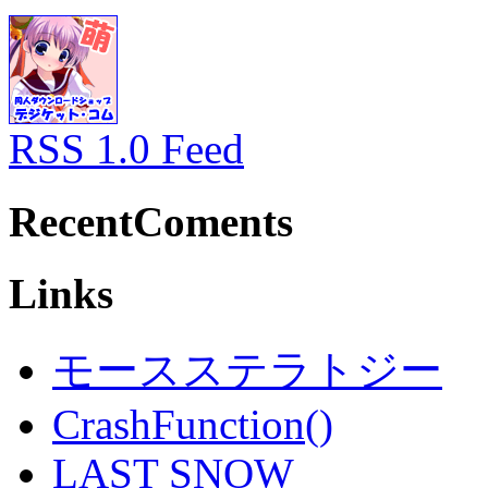
RSS 1.0 Feed
RecentComents
Links
モースステラトジー
CrashFunction()
LAST SNOW