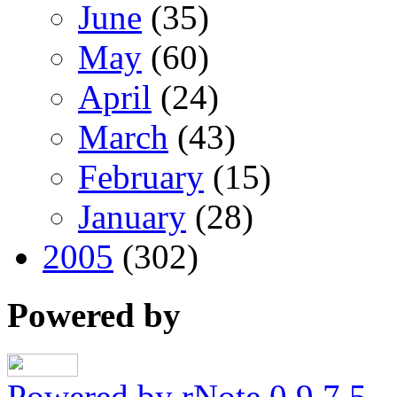
June
(35)
May
(60)
April
(24)
March
(43)
February
(15)
January
(28)
2005
(302)
Powered by
Powered by rNote 0.9.7.5