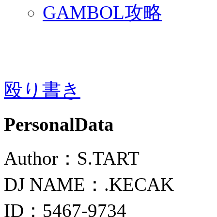
GAMBOL攻略
殴り書き
PersonalData
Author：S.TART
DJ NAME：.KECAK
ID：5467-9734