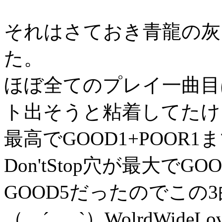
それはさておき青龍の灰
た。
ほぼ全てのプレイ一曲目はI 
ト出そうと粘着してたけ
最高でGOOD1+POOR
Don'tStop穴が最大で
GOOD5だったのでこの
（ ´_ゝ`）WolrdWi