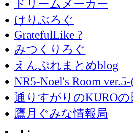
ドリームメーカー
けりぶろぐ
GratefulLike ?
みつくりろぐ
えんぷれまとめblog
NR5-Noel's Room ver.
通りすがりのKUROの
鷹月ぐみな情報局