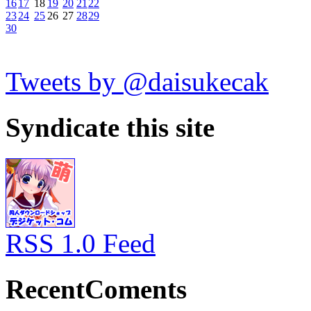
16
17
18
19
20
21
22
23
24
25
26
27
28
29
30
Tweets by @daisukecak
Syndicate this site
RSS 1.0 Feed
RecentComents