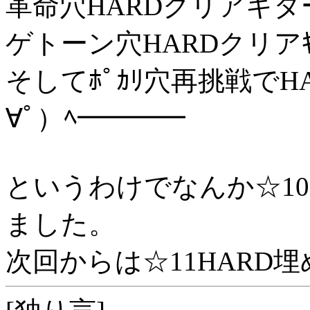
革命穴HARDクリアキタ
ゲトーン穴HARDクリア
そしてﾎﾟｶﾘ穴再挑戦でH
∀ﾟ）ﾍ━━━━
というわけでなんか☆10
ました。
次回からは☆11HARD