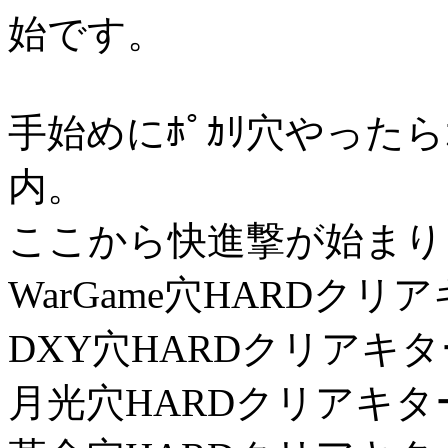
始です。
手始めにﾎﾟｶﾘ穴やったら
内。
ここから快進撃が始まり
WarGame穴HARDクリ
DXY穴HARDクリアキタ
月光穴HARDクリアキタ