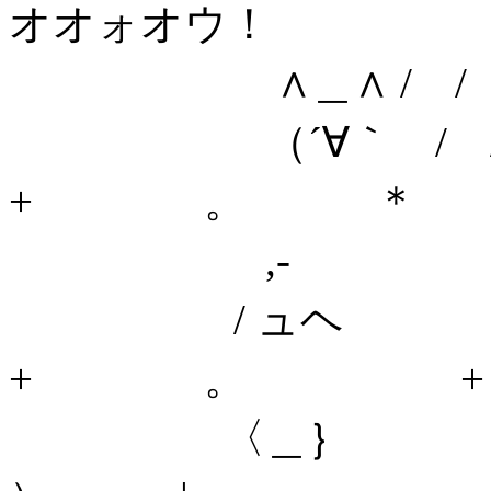
オオォオウ！
∧＿∧ / /
（´∀｀ 
+ 。 ＊
,- 
/ ュヘ 
+ 。 + 
〈＿｝