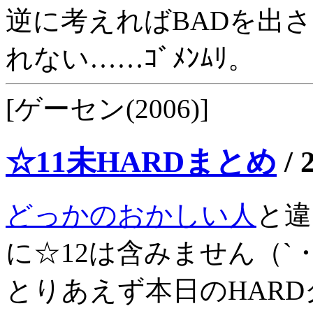
逆に考えればBADを出
れない……ｺﾞﾒﾝﾑﾘ。
[ゲーセン(2006)]
☆11未HARDまとめ
/
どっかのおかしい人
と違
に☆12は含みません（`・
とりあえず本日のHARDク