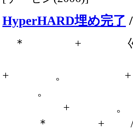
HyperHARD埋め完了
＊ + 巛 
〒
+ 。 
。
+ 。 |
＊ + / /