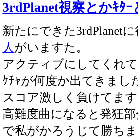
3rdPlanet視察とかｷﾀ
新たにできた3rdPlane
人
がいますた。
アクティブにしてくれて
ｹﾁｬが何度か出てきまし
スコア激しく負けてますo
高難度曲になると発狂部
で私がかろうじて勝ちま