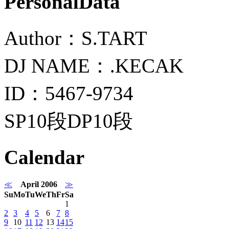
PersonalData
Author：S.TART
DJ NAME：.KECAK
ID：5467-9734
SP10段DP10段
Calendar
≪
April 2006
≫
Su
Mo
Tu
We
Th
Fr
Sa
1
2
3
4
5
6
7
8
9
10
11
12
13
14
15