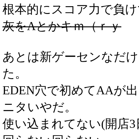
根本的にスコア力で負け
灰をAとかキｍ（ｒｙ
あとは新ゲーセンなだけ
た。
EDEN穴で初めてAAが出
ニタいやだ。
使い込まれてない(開店