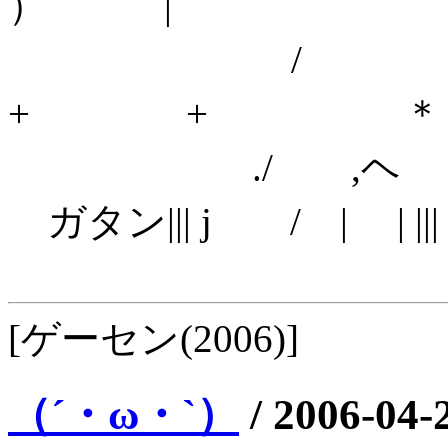
）
/ !
+ + 
./ ,ヘ 
ガタン||| j / | | |||
[ゲーセン(2006)]
（´・ω・`）
/
2006-04-