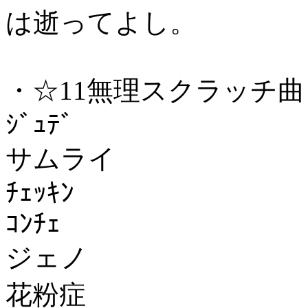
は逝ってよし。
・☆11無理スクラッチ曲
ｼﾞｭﾃﾞ
サムライ
ﾁｪｯｷﾝ
ｺﾝﾁｪ
ジェノ
花粉症