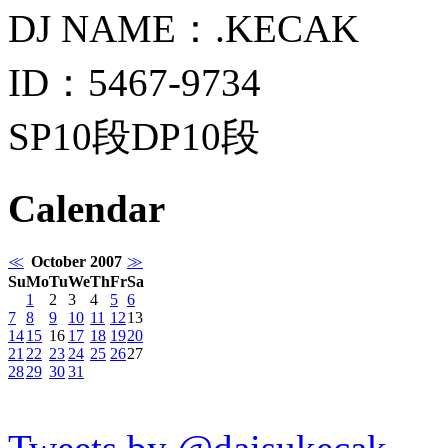
DJ NAME：.KECAK
ID：5467-9734
SP10段DP10段
Calendar
≪
October 2007
≫
Su
Mo
Tu
We
Th
Fr
Sa
1
2
3
4
5
6
7
8
9
10
11
12
13
14
15
16
17
18
19
20
21
22
23
24
25
26
27
28
29
30
31