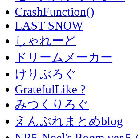
CrashFunction()
LAST SNOW
しゃれーど
ドリームメーカー
けりぶろぐ
GratefulLike ?
みつくりろぐ
えんぷれまとめblog
NR5-Noel's Room ver.