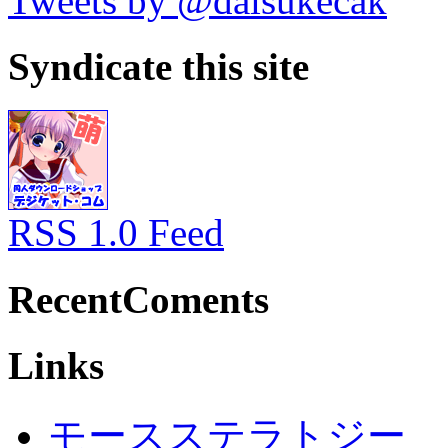
Tweets by @daisukecak
Syndicate this site
RSS 1.0 Feed
RecentComents
Links
モースステラトジー