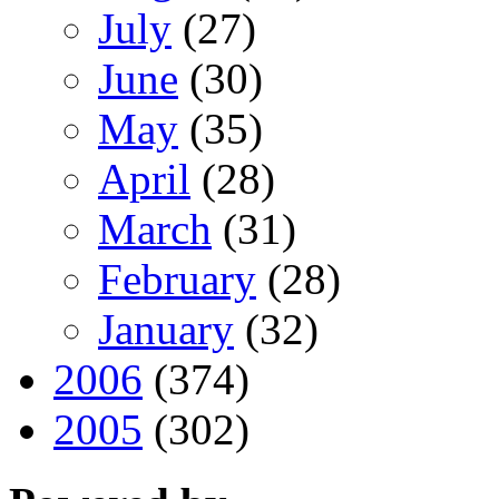
July
(27)
June
(30)
May
(35)
April
(28)
March
(31)
February
(28)
January
(32)
2006
(374)
2005
(302)