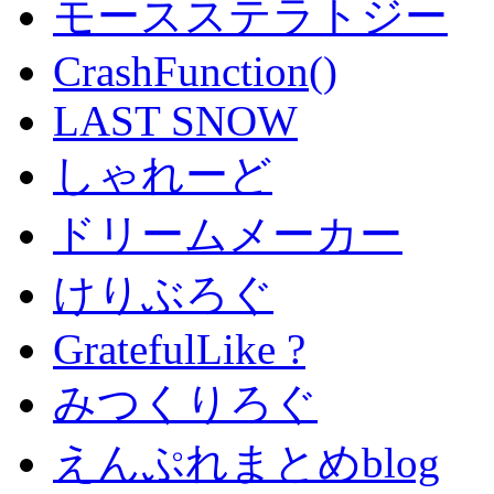
モースステラトジー
CrashFunction()
LAST SNOW
しゃれーど
ドリームメーカー
けりぶろぐ
GratefulLike ?
みつくりろぐ
えんぷれまとめblog