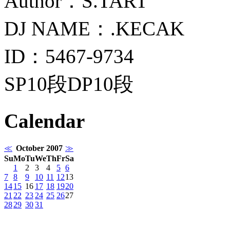
Author：S.TART
DJ NAME：.KECAK
ID：5467-9734
SP10段DP10段
Calendar
≪
October 2007
≫
Su
Mo
Tu
We
Th
Fr
Sa
1
2
3
4
5
6
7
8
9
10
11
12
13
14
15
16
17
18
19
20
21
22
23
24
25
26
27
28
29
30
31