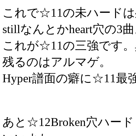
これで☆11の未ハードは残り
stillなんとかheart穴の3
これが☆11の三強です
残るのはアルマゲ。
Hyper譜面の癖に☆11
あと☆12Broken穴