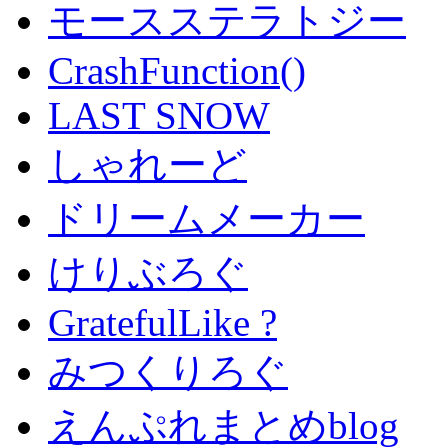
モースステラトジー
CrashFunction()
LAST SNOW
しゃれーど
ドリームメーカー
けりぶろぐ
GratefulLike ?
みつくりろぐ
えんぷれまとめblog