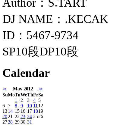
Author：S.TART
DJ NAME：.KECAK
ID：5467-9734
SP10段DP10段
Calendar
≪
May 2012
≫
Su
Mo
Tu
We
Th
Fr
Sa
1
2
3
4
5
6
7
8
9
10
11
12
13
14
15
16
17
18
19
20
21
22
23
24
25
26
27
28
29
30
31