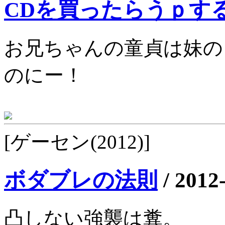
CDを買ったらうｐす
お兄ちゃんの童貞は妹の
のにー！
[ゲーセン(2012)]
ボダブレの法則
/
2012
凸しない強襲は糞。