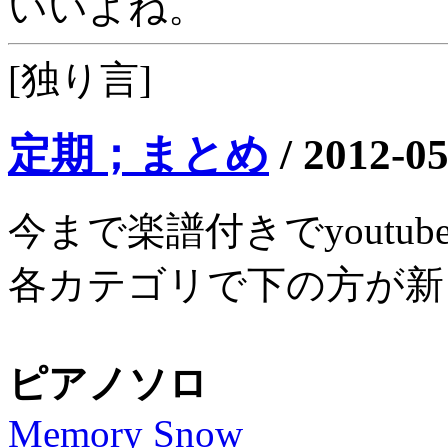
いいよね。
[独り言]
定期；まとめ
/
2012-05
今まで楽譜付きでyout
各カテゴリで下の方が新
ピアノソロ
Memory Snow