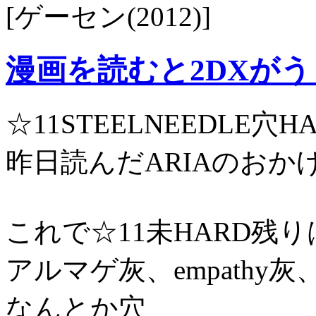
[ゲーセン(2012)]
漫画を読むと2DXが
☆11STEELNEEDLE穴
昨日読んだARIAのおか
これで☆11未HARD残り
アルマゲ灰、empathy灰、rai
なんとか穴