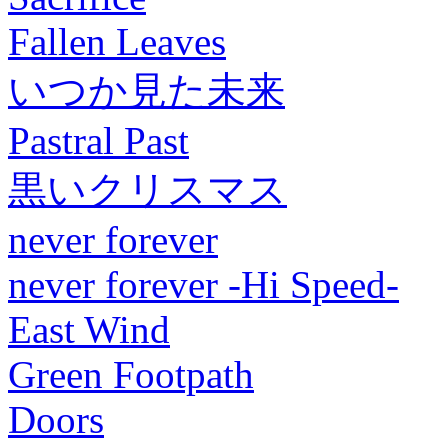
Fallen Leaves
いつか見た未来
Pastral Past
黒いクリスマス
never forever
never forever -Hi Speed-
East Wind
Green Footpath
Doors