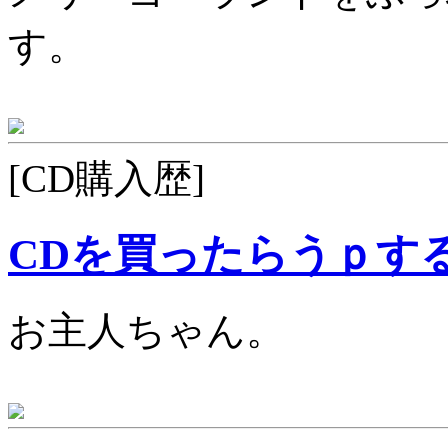
す。
[CD購入歴]
CDを買ったらうｐす
お主人ちゃん。