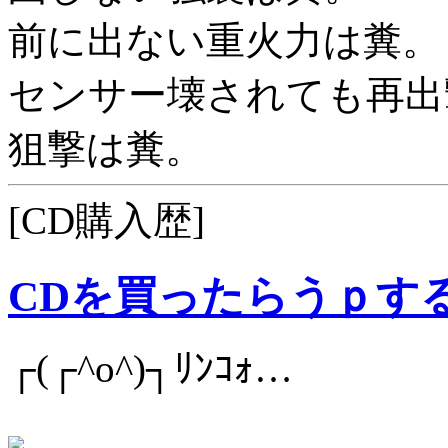
前に出ない重火力は糞。
センサー壊されても再出
狙撃は糞。
[CD購入歴]
CDを買ったらうｐす
┌(┌^o^)┐ﾘﾝｺｫ…