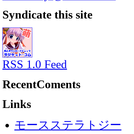
Syndicate this site
RSS 1.0 Feed
RecentComents
Links
モースステラトジー