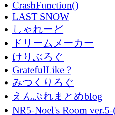
CrashFunction()
LAST SNOW
しゃれーど
ドリームメーカー
けりぶろぐ
GratefulLike ?
みつくりろぐ
えんぷれまとめblog
NR5-Noel's Room ver.