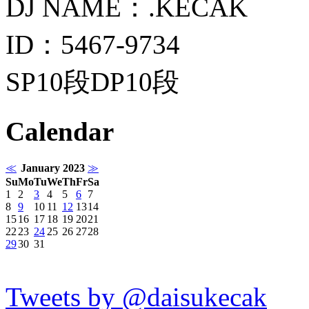
DJ NAME：.KECAK
ID：5467-9734
SP10段DP10段
Calendar
≪
January 2023
≫
Su
Mo
Tu
We
Th
Fr
Sa
1
2
3
4
5
6
7
8
9
10
11
12
13
14
15
16
17
18
19
20
21
22
23
24
25
26
27
28
29
30
31
Tweets by @daisukecak