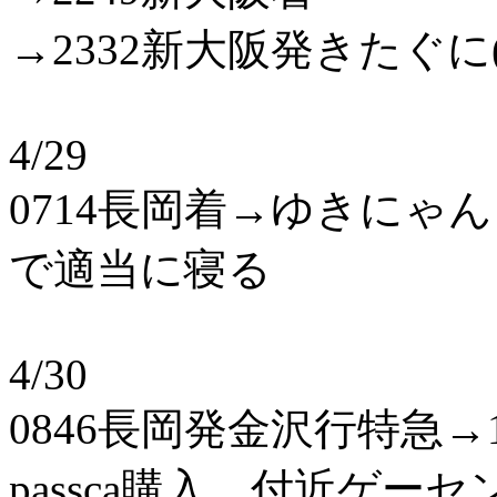
→2332新大阪発きたぐに(
4/29
0714長岡着→ゆきにゃ
で適当に寝る
4/30
0846長岡発金沢行特急→
passca購入、付近ゲ