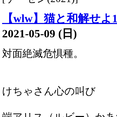
【wlw】猫と和解せよ14
2021-05-09 (日)
対面絶滅危惧種。
けちゃさん心の叫び
端アリス（ルビー）かあ