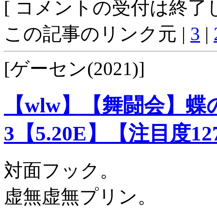
[ コメントの受付は終了し
この記事のリンク元 |
3
|
[ゲーセン(2021)]
【wlw】【舞闘会】
3【5.20E】【注目度12
対面フック。
虚無虚無プリン。