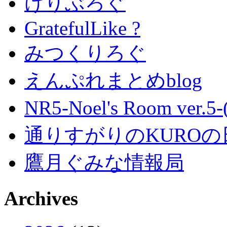
けりぶろぐ
GratefulLike ?
みつくりろぐ
えんぷれまとめblog
NR5-Noel's Room ver.
通りすがりのKUROの
鷹月ぐみな情報局
Archives