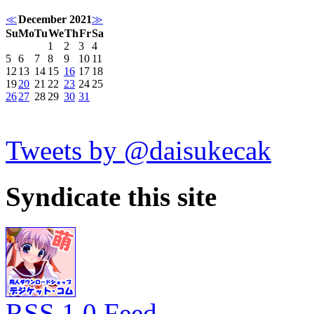
≪
December 2021
≫
Su
Mo
Tu
We
Th
Fr
Sa
1
2
3
4
5
6
7
8
9
10
11
12
13
14
15
16
17
18
19
20
21
22
23
24
25
26
27
28
29
30
31
Tweets by @daisukecak
Syndicate this site
RSS 1.0 Feed