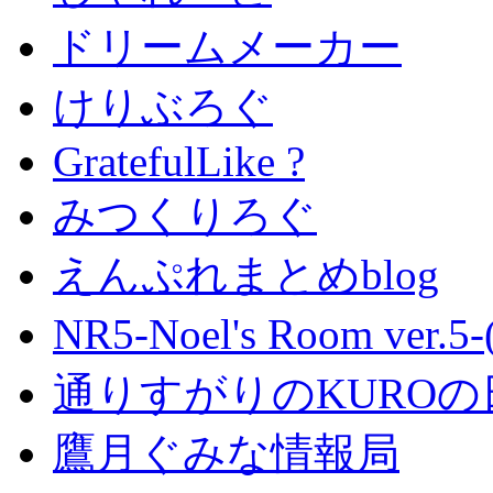
ドリームメーカー
けりぶろぐ
GratefulLike ?
みつくりろぐ
えんぷれまとめblog
NR5-Noel's Room ver.
通りすがりのKUROの
鷹月ぐみな情報局