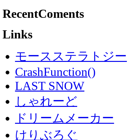
RecentComents
Links
モースステラトジー
CrashFunction()
LAST SNOW
しゃれーど
ドリームメーカー
けりぶろぐ