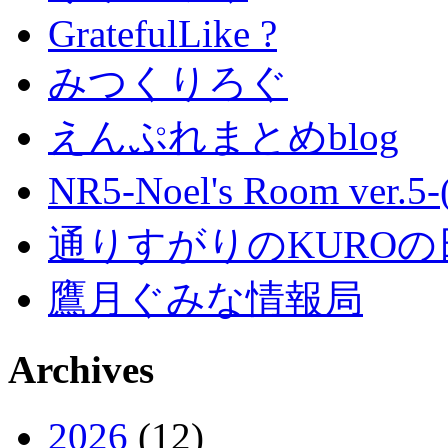
GratefulLike ?
みつくりろぐ
えんぷれまとめblog
NR5-Noel's Room ver.
通りすがりのKUROの
鷹月ぐみな情報局
Archives
2026
(12)