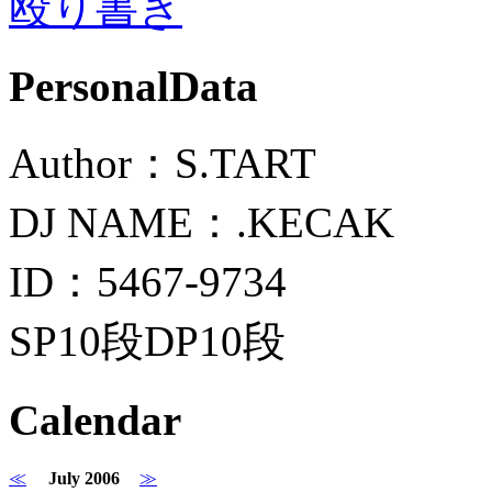
殴り書き
PersonalData
Author：S.TART
DJ NAME：.KECAK
ID：5467-9734
SP10段DP10段
Calendar
≪
July 2006
≫