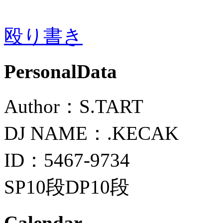
殴り書き
PersonalData
Author：S.TART
DJ NAME：.KECAK
ID：5467-9734
SP10段DP10段
Calendar