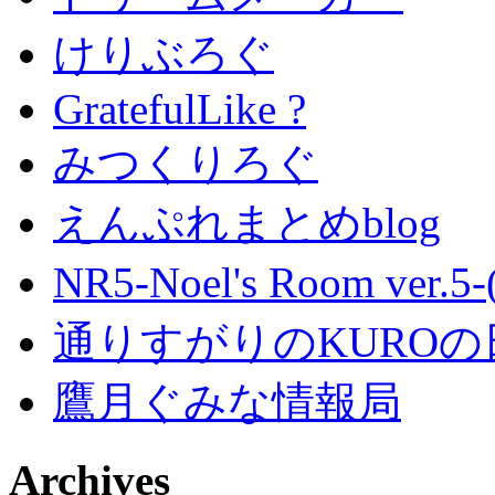
けりぶろぐ
GratefulLike ?
みつくりろぐ
えんぷれまとめblog
NR5-Noel's Room ver.
通りすがりのKUROの
鷹月ぐみな情報局
Archives