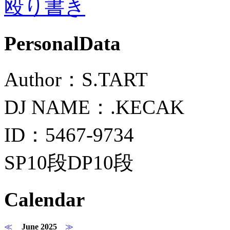
殴り書き
PersonalData
Author：S.TART
DJ NAME：.KECAK
ID：5467-9734
SP10段DP10段
Calendar
≪
June 2025
≫