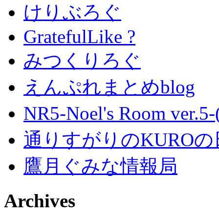
けりぶろぐ
GratefulLike ?
みつくりろぐ
えんぷれまとめblog
NR5-Noel's Room ver.
通りすがりのKUROの
鷹月ぐみな情報局
Archives