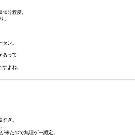
40分程度。
り。
ーセン。
があって
ですよね。
魔すぎ。
し。
殺しが来たので無理ゲー認定。