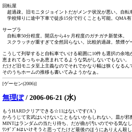
回転屋
超過疎。旧モニタジョイントだがメンテ状況が悪い。自転車
学校帰りに途中下車で徒歩15分で行くことも可能。QMA有
サープラ
自転車50分程度。開店から4ヶ月程度のガチガチ新筐体。
スクラッチが重すぎて全然回らない。比較的過疎。禁煙ゲ
こうして列挙すると自転車でいける範囲に10件も選択の余地
恵まれてるっちゃあ恵まれてるような気がしないでもない。
だけど旧モニタ至上主義なのでそれでかなり幅は狭くなるん
そのうちホームの推移も書いてみようかなぁ。
[ゲーセン(2006)]
無理ぽ
/
2006-06-21 (水)
もうHARDクリアできる☆11はないです('A`)
かろうじて玄武はいけないこともないかもしれない。皿が邪
MINTはランダムの当たり待ち、だが曲が汚いのでやる気な
ﾜﾝﾀﾞﾌﾞﾙはいけそうと思ってたけど最後のほうにありえん