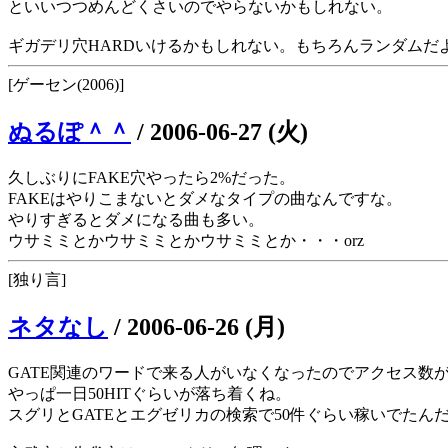
といいつつめんどくさいのでやらないかもしれない。
ギガデリ穴HARDいけるかもしれない。もちろんランダムだ
[ゲーセン(2006)]
ぬるぽ＾＾
/
2006-06-27 (火)
久しぶりにFAKE穴やったら2%だった。
FAKEはやりこまないとダメなタイプの曲なんですな。
やりすぎるとダメになる曲も多い。
ウサミミとかウサミミとかウサミミとか・・・orz
[独り言]
ネタなし
/
2006-06-26 (月)
GATE関連のワードで来る人がいなくなったのでアクセス数
やっぱ一日50HITぐらいが落ち着くね。
スグリとGATEとエグゼリカの検索で50件ぐらい稼いでたん