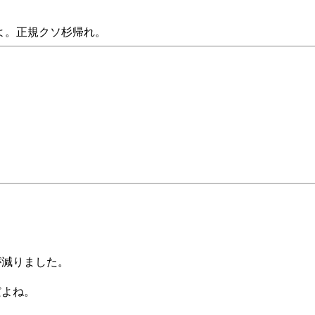
よ。正規クソ杉帰れ。
が減りました。
だよね。