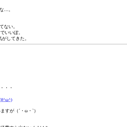
かな…。
れてない。
定でいいぽ。
な気がしてきた。
が・・・
(#^ω^)
ますが（´・ω・`）