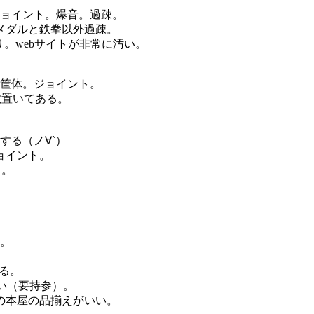
ョイント。爆音。過疎。
メダルと鉄拳以外過疎。
。webサイトが非常に汚い。
筐体。ジョイント。
数置いてある。
する（ノ∀`）
ョイント。
も。
境。
る。
い（要持参）。
の本屋の品揃えがいい。