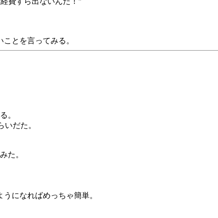
には経費すら出ないんだ！"
いことを言ってみる。
てる。
ぐらいだた。
てみた。
ようになればめっちゃ簡単。