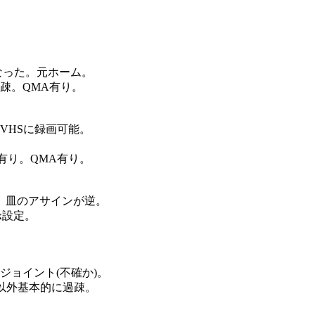
なった。元ホーム。
疎。QMA有り。
VHSに録画可能。
有り。QMA有り。
。皿のアサインが逆。
x設定。
ジョイント(不確か)。
X以外基本的に過疎。