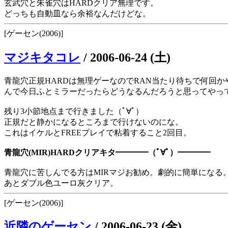
玄武穴と朱雀穴はHARDクリア無理です。
どっちも自動皿なら余裕なんだけどな。
[ゲーセン(2006)]
マジキタコレ
/
2006-06-24 (土)
青龍穴正規HARDは無理ゲーなのでRAN当たり待ちで何回
んで今日ふとミラーだったらどうなるんだろうと思ってやっ
残り3小節地点まで行きました（ﾟ∀ﾟ）
正規だと静かになるところまで行けないのにな。
これはイケルとFREEプレイで粘着すること2回目。
青龍穴(MIR)HARDクリアキタ━━━━（ﾟ∀ﾟ）━━━━
青龍穴に苦しんでる方はMIRマジお勧め。劇的に簡単になる
あとダブル色ユーロ灰クリア。
[ゲーセン(2006)]
近隣のゲーセン
/
2006-06-23 (金)