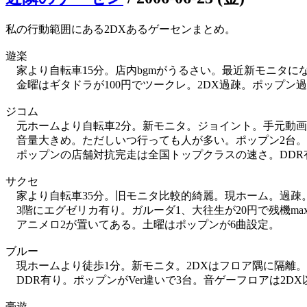
私の行動範囲にある2DXあるゲーセンまとめ。
遊楽
家より自転車15分。店内bgmがうるさい。最近新モニタに
金曜はギタドラが100円でツークレ。2DX過疎。ポップン過
ジコム
元ホームより自転車2分。新モニタ。ジョイント。手元動画
音量大きめ。ただしいつ行っても人が多い。ポップン2台。
ポップンの店舗対抗完走は全国トップクラスの速さ。DDR
サクセ
家より自転車35分。旧モニタ比較的綺麗。現ホーム。過疎
3階にエグゼリカ有り。ガルーダ1、大往生が20円で残機ma
アニメロ2が置いてある。土曜はポップンが6曲設定。
ブルー
現ホームより徒歩1分。新モニタ。2DXはフロア隅に隔離。
DDR有り。ポップンがVer違いで3台。音ゲーフロアは2D
豪遊