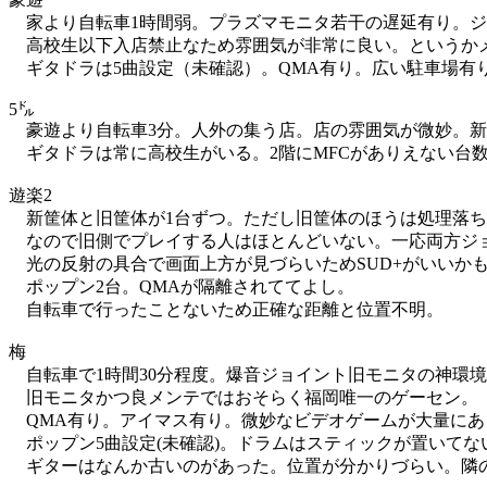
家より自転車1時間弱。プラズマモニタ若干の遅延有り。ジ
高校生以下入店禁止なため雰囲気が非常に良い。というか
ギタドラは5曲設定（未確認）。QMA有り。広い駐車場有り
5㌦
豪遊より自転車3分。人外の集う店。店の雰囲気が微妙。新
ギタドラは常に高校生がいる。2階にMFCがありえない台
遊楽2
新筐体と旧筐体が1台ずつ。ただし旧筐体のほうは処理落ち
なので旧側でプレイする人はほとんどいない。一応両方ジ
光の反射の具合で画面上方が見づらいためSUD+がいいか
ポップン2台。QMAが隔離されててよし。
自転車で行ったことないため正確な距離と位置不明。
梅
自転車で1時間30分程度。爆音ジョイント旧モニタの神環
旧モニタかつ良メンテではおそらく福岡唯一のゲーセン。
QMA有り。アイマス有り。微妙なビデオゲームが大量にあ
ポップン5曲設定(未確認)。ドラムはスティックが置いてな
ギターはなんか古いのがあった。位置が分かりづらい。隣