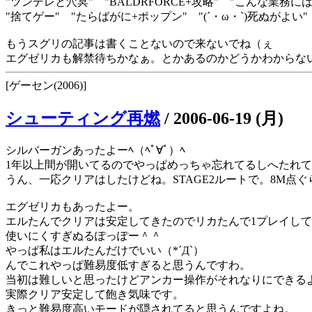
"ツンデレと穴冥" "BALDRFORCE+攻略" "こんな業務
"捨てゲー" "たらばがに+ポップン" "(´・ω・`)死ぬがよい"
もうスグリの記事は書くことないので来ないでね（ぇ
エグゼリカも解禁待ちかなぁ。とかあるのかどうかわからな
[ゲーセン(2006)]
シューティング再燃
/
2006-06-19 (月)
シルバーガンあったよーﾍ（ﾍﾟ∀ﾟ）ﾍ
1年以上間が開いてるのでやっぱめっちゃ忘れてるしへたれ
うん、一応クリアはしたけどね。STAGE2ルートで。8M点
エグゼリカもあったよー。
エルたんでクリアは安定してきたのでリカたんで1プレイし
使いにくすぎぬるぽっぽー＾＾
やっぱ私はエルたんだけでいい（*´Д`）
んでこれやっぱ難易度低すぎると思うんですわ。
当初は難しいと思ったけどアンカー操作がそれなりにできる
実際クリア安定して飽き気味です。
きっと難易度高いモードが隠されてると思うんですよね。