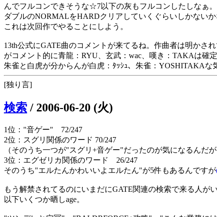
んでフルコンできそうな☆7以下の灰もフルコンしたしなぁ。
ダブルのNORMALをHARDクリアしていくぐらいしかない
これは次回作でやることにしよう。
13th公式にGATE曲のコメントが来てるね。作曲者は明かさ
がコメント的に青龍：RYU、玄武：wac、嘆き：TAKAは確
朱雀と白虎が分からんが白虎：ﾀｯｼｭ、朱雀：YOSHITAKA
[独り言]
検索
/
2006-06-20 (火)
1位："音ゲー" 72/247
2位：スグリ関係のワード 70/247
（そのうち一つが"スグリ+音ゲー"だったのが気になるんだ
3位：エグゼリカ関係のワード 26/247
そのうち"エルたんかわいいよエルたん"が5件もあるんですが
もう解禁されてるのにいまだにGATE関連の検索で来る人がい
以下いくつか晒しage。