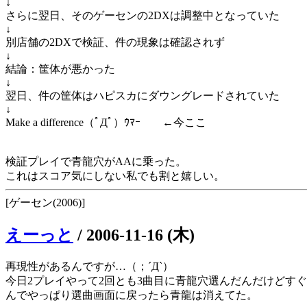
↓
さらに翌日、そのゲーセンの2DXは調整中となっていた
↓
別店舗の2DXで検証、件の現象は確認されず
↓
結論：筐体が悪かった
↓
翌日、件の筐体はハピスカにダウングレードされていた
↓
Make a difference（ﾟДﾟ）ｳﾏｰ ←今ここ
検証プレイで青龍穴がAAに乗った。
これはスコア気にしない私でも割と嬉しい。
[ゲーセン(2006)]
えーっと
/
2006-11-16 (木)
再現性があるんですが…（；´Д`）
今日2プレイやって2回とも3曲目に青龍穴選んだんだけどす
んでやっぱり選曲画面に戻ったら青龍は消えてた。