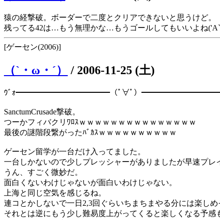
猿の経撃破。ボーダーで二度とクリアできないと思うけど。
残ってる42は…もう無理かな…もうゴールしてもいいよね('A`
[ゲーセン(2006)]
（`・ω・´）
/
2006-11-25 (土)
ｳﾞｫ━━━━━━━━━━━━（ﾟ∀ﾟ）━━━━━━━━━
SanctumCrusade撃破。
つーかフィバクリﾜﾛｽｗｗｗｗｗｗｗｗｗｗｗｗｗｗｗ
最後の謎階段繋がったﾊﾞｶｽｗｗｗｗｗｗｗｗｗｗ
ゲーセン留学が一台だけ入ってました。
一台しかないので少しプレッシャーがありましたが早速プレ
うん、すごく微妙だ。
面白くないわけじゃないが面白いわけじゃない。
上海と同じ空気を感じるね。
連コとかしないで一日2,3回ぐらいちまちまやる分には楽しめ
それとは逆にもう少し難易度上がってくると楽しくなる予感