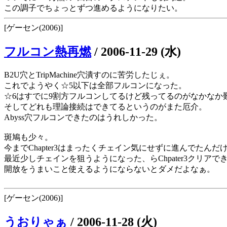
この調子でちょっとずつ進めるようになりたい。
[ゲーセン(2006)]
フルコン熱再燃
/
2006-11-29 (水)
B2U穴とTripMachine穴潰すのに苦労したじぇ。
これでようやく☆5以下は全部フルコンになった。
☆6はすでに9割方フルコンしてるけど残ってるのがなかなか
そしてどれも理論接続はできてるというのがまた厄介。
Abyss穴フルコンできたのはうれしかった。
斑鳩も少々。
今までChapter3はまったくチェイン気にせずに進んでたんだ
最近少しチェインを狙うようになった、らChpater3クリアできな
開放をうまいこと使えるようにならないとダメだよなぁ。
[ゲーセン(2006)]
うおりゃぁ
/
2006-11-28 (火)