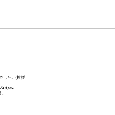
でした。(挨拶
ぇoez
う。