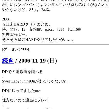
悲しいね(オイパンク)はランダム当たり待ちのほうがなんと
やらないけど。S乱はﾃﾗｶｵｽ。
2DX。
☆11未HARDクリアまとめ。
侍、ｺﾝﾁｪ、13、花粉症、spica、ﾄﾘﾘﾐ 以上6曲
無理ぽっぽー。
そろそろ壁穴HARDクリアしたいが……。
[ゲーセン(2006)]
続き
/
2006-11-19 (日)
DDでの削除曲を調べる
↓
SweetLabとShineOnがあるじゃないか！
↓
DDに戻ってましたorz
↓
仕方ないので適当にプレイ
↓