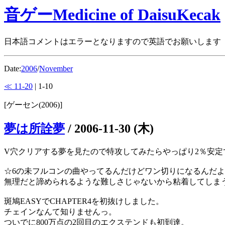
音ゲーMedicine of DaisuKecak
日本語コメントはエラーとなりますので英語でお願いします
Date:
2006
/
November
≪ 11-20
| 1-10
[ゲーセン(2006)]
夢は所詮夢
/
2006-11-30 (木)
V穴クリアする夢を見たので特攻してみたらやっぱり2％安定
☆6の未フルコンの曲やってるんだけどワン切りになるんだよね
無理だと諦められるような難しさじゃないから粘着してしま
斑鳩EASYでCHAPTER4を初抜けしました。
チェインなんて知りませんっ。
ついでに800万点の2回目のエクステンドも初到達。