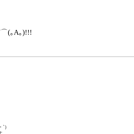
｡A｡)!!!
・`）
す。