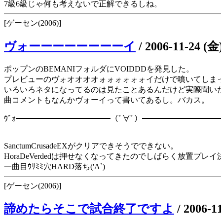
7級6級じゃ何も考えないで正解できるしね。
[ゲーセン(2006)]
ヴォーーーーーーーーイ
/
2006-11-24 (金
ポップンのBEMANIフォルダにVOIDDDを発見した。
プレビューのヴォオオオオォォォォォォイだけで噴いてしま
いろいろネタになってるのは見たことあるんだけど実際聞い
曲コメントもなんかヴォーイって書いてあるし。バカス。
ｳﾞｫ━━━━━━━━━━━━（ﾟ∀ﾟ）━━━━━━━━━━
SanctumCrusadeEXがクリアできそうでできない。
HoraDeVerdedは押せなくなってきたのでしばらく放置プレイ
一曲目ｳｻﾐﾐ穴HARD落ち('A`)
[ゲーセン(2006)]
諦めたらそこで試合終了ですよ
/
2006-1