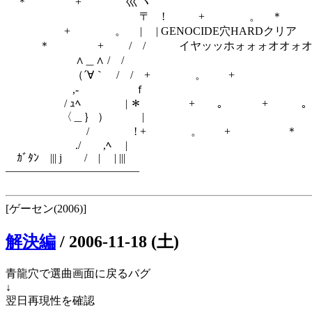
＊ + 巛 ヽ
〒 ! + 。 ＊
+ 。 | | GENOCIDE穴HARDクリア
＊ + / / イヤッッホォォォオオォオ
∧＿∧ / /
（´∀｀ / / + 。 +
,- ｆ
/ ｭﾍ | ＊ + 。 + 。
〈＿｝ ） |
/ ! + 。 + ＊
./ ,ﾍ |
ｶﾞﾀﾝ ||| j / | | |||
――――――――――――
[ゲーセン(2006)]
解決編
/
2006-11-18 (土)
青龍穴で選曲画面に戻るバグ
↓
翌日再現性を確認