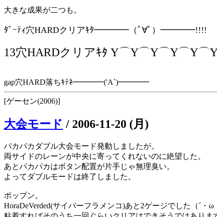
大きな成果が二つも。
ﾀﾞｰﾃｨ穴HARDクリアｷﾀ━━━━（ﾟ∀ﾟ）━━━━!!!!
13穴HARDクリアｷﾀ Y⌒Y⌒Y⌒Y⌒Y⌒Y⌒(
gap穴HARD落ちｷﾃﾈ━━━━('A`)━━━━
[ゲーセン(2006)]
大会モード
/
2006-11-20 (月)
パカパカダブル大会モード発動しましたが。
両サイドのレーンが中央に寄ってくれないのに絶望した。
あとパカパカはボタン配置が片手じゃ無理臭い。
よってダブルモードは終了しました。
ポップン。
HoraDeVerded(サイバーフラメンコ)あと2ゲージでした（´・ω
粘着すればそのうち一回ぐらいクリアはできそうではありま