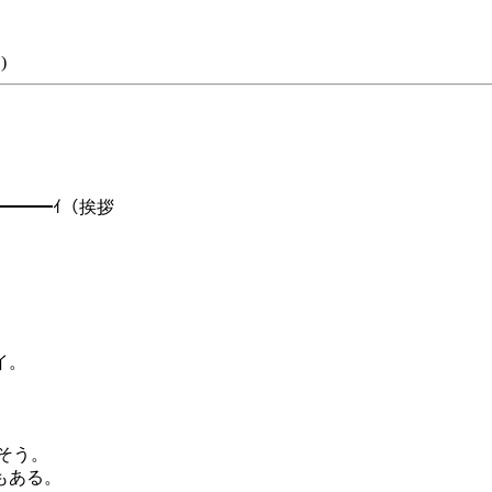
)
━━━━ｲ（挨拶
イ。
そう。
もある。