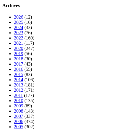
Archives
2026
(12)
2025
(16)
2024
(33)
2023
(76)
2022
(160)
2021
(117)
2020
(247)
2019
(56)
2018
(30)
2017
(43)
2016
(55)
2015
(83)
2014
(106)
2013
(181)
2012
(171)
2011
(177)
2010
(135)
2009
(69)
2008
(143)
2007
(337)
2006
(374)
2005
(302)