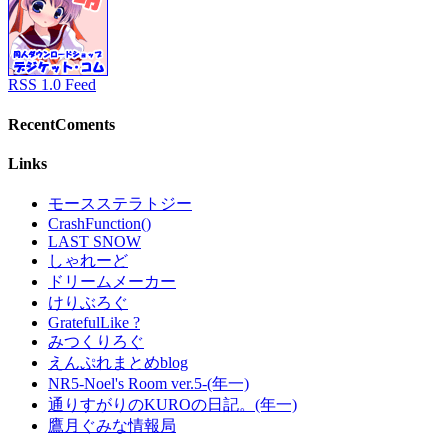
RSS 1.0 Feed
RecentComents
Links
モースステラトジー
CrashFunction()
LAST SNOW
しゃれーど
ドリームメーカー
けりぶろぐ
GratefulLike ?
みつくりろぐ
えんぷれまとめblog
NR5-Noel's Room ver.5-(年一)
通りすがりのKUROの日記。(年一)
鷹月ぐみな情報局