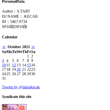
PersonalData
Author：S.TART
DJ NAME：.KECAK
ID：5467-9734
SP10段DP10段
Calendar
≪
October 2021
≫
Su
Mo
Tu
We
Th
Fr
Sa
1
2
3
4
5
6
7
8
9
10
11
12
13
14
15
16
17
18
19
20
21
22
23
24
25
26
27
28
29
30
31
Tweets by @daisukecak
Syndicate this site