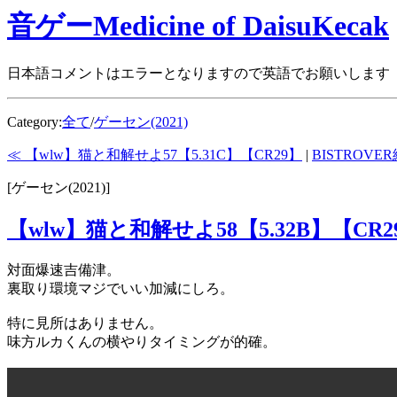
音ゲーMedicine of DaisuKecak
日本語コメントはエラーとなりますので英語でお願いします
Category:
全て
/
ゲーセン(2021)
≪ 【wlw】猫と和解せよ57【5.31C】【CR29】
|
BISTROVE
[ゲーセン(2021)]
【wlw】猫と和解せよ58【5.32B】【CR2
対面爆速吉備津。
裏取り環境マジでいい加減にしろ。
特に見所はありません。
味方ルカくんの横やりタイミングが的確。