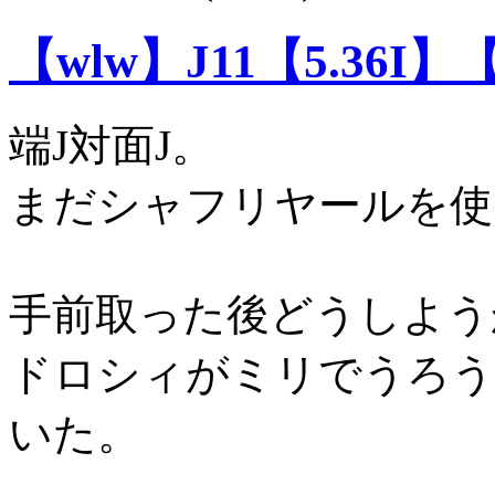
【wlw】J11【5.36I】
端J対面J。
まだシャフリヤールを使
手前取った後どうしよう
ドロシィがミリでうろう
いた。