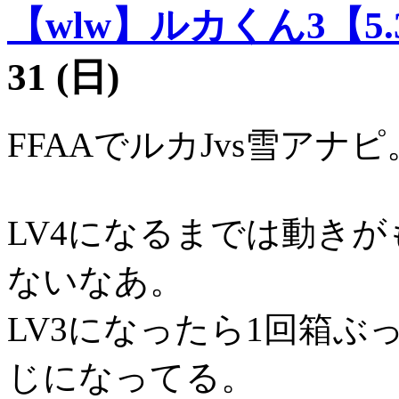
【wlw】ルカくん3【5.
31 (日)
FFAAでルカJvs雪アナピ
LV4になるまでは動き
ないなあ。
LV3になったら1回箱
じになってる。