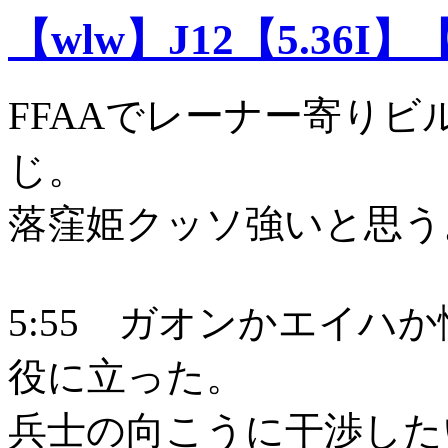
【wlw】J12【5.36I】
FFAAでレーナー寄りビ
じ。
落窪姫クッソ強いと思う
5:55 ガオンかエイハ
役に立った。
兵士の向こうに干渉した