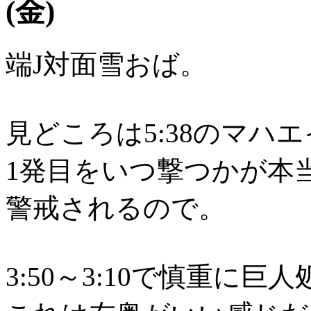
(金)
端J対面雪おば。
見どころは5:38のマハ
1発目をいつ撃つかが本
警戒されるので。
3:50～3:10で慎重に巨