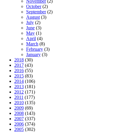
November
(2)
October
(2)
September
(2)
August
(3)
July
(2)
June
(3)
May
(1)
April
(4)
March
(8)
February
(3)
January
(3)
2018
(30)
2017
(43)
2016
(55)
2015
(83)
2014
(106)
2013
(181)
2012
(171)
2011
(177)
2010
(135)
2009
(69)
2008
(143)
2007
(337)
2006
(374)
2005
(302)