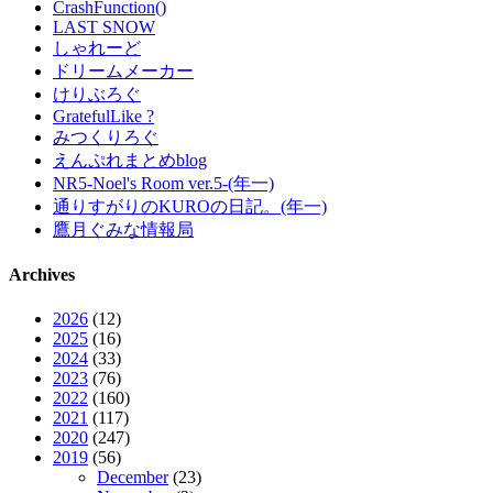
CrashFunction()
LAST SNOW
しゃれーど
ドリームメーカー
けりぶろぐ
GratefulLike ?
みつくりろぐ
えんぷれまとめblog
NR5-Noel's Room ver.5-(年一)
通りすがりのKUROの日記。(年一)
鷹月ぐみな情報局
Archives
2026
(12)
2025
(16)
2024
(33)
2023
(76)
2022
(160)
2021
(117)
2020
(247)
2019
(56)
December
(23)