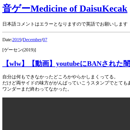
音ゲーMedicine of DaisuKecak
日本語コメントはエラーとなりますので英語でお願いします
Date:
2019
/
December
/
07
[ゲーセン(2019)]
【wlw】【動画】youtubeにBANされた闇
自分は何もできなかったどころかやらかしまくってる。
だけど両サイドの味方ががんばっていこうスタンプでとても
ワンダーまだ終わってなかった。