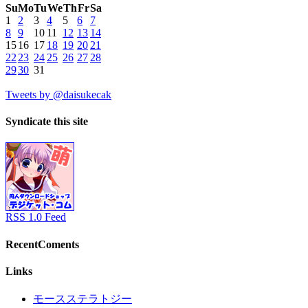
Su
Mo
Tu
We
Th
Fr
Sa
1
2
3
4
5
6
7
8
9
10
11
12
13
14
15
16
17
18
19
20
21
22
23
24
25
26
27
28
29
30
31
Tweets by @daisukecak
Syndicate this site
RSS 1.0 Feed
RecentComents
Links
モースステラトジー