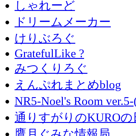
しゃれーど
ドリームメーカー
けりぶろぐ
GratefulLike ?
みつくりろぐ
えんぷれまとめblog
NR5-Noel's Room ver.
通りすがりのKUROの
鷹月ぐみな情報局