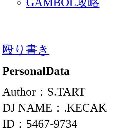
GAMBOL攻略
殴り書き
PersonalData
Author：S.TART
DJ NAME：.KECAK
ID：5467-9734