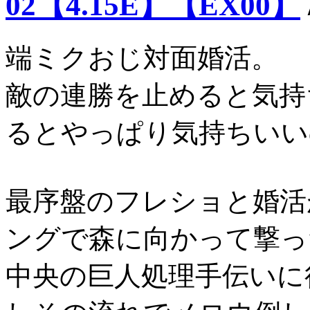
02【4.15E】【EX00】
端ミクおじ対面婚活。
敵の連勝を止めると気持
るとやっぱり気持ちいい
最序盤のフレショと婚活
ングで森に向かって撃っ
中央の巨人処理手伝いに