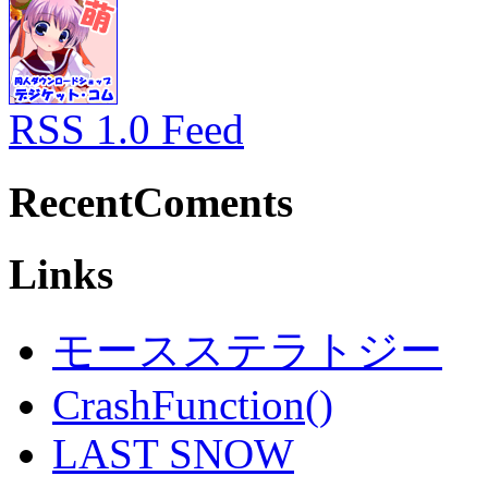
RSS 1.0 Feed
RecentComents
Links
モースステラトジー
CrashFunction()
LAST SNOW