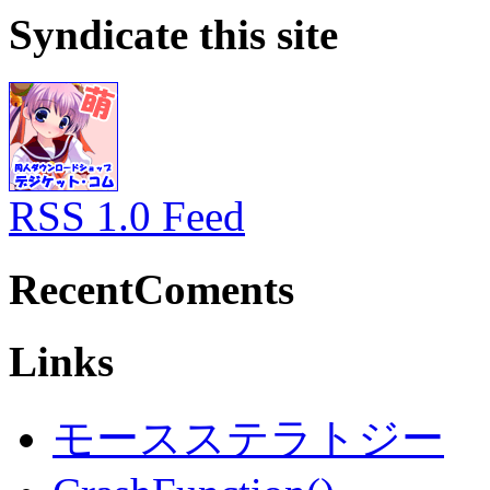
Syndicate this site
RSS 1.0 Feed
RecentComents
Links
モースステラトジー