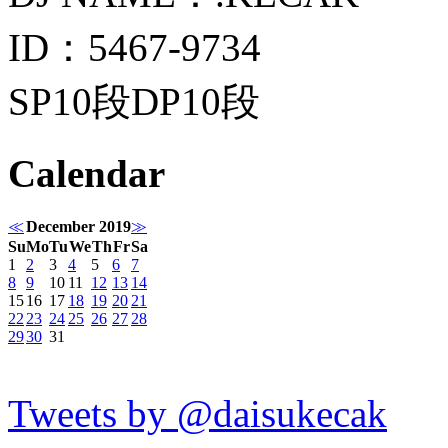
ID：5467-9734
SP10段DP10段
Calendar
≪
December 2019
≫
Su
Mo
Tu
We
Th
Fr
Sa
1
2
3
4
5
6
7
8
9
10
11
12
13
14
15
16
17
18
19
20
21
22
23
24
25
26
27
28
29
30
31
Tweets by @daisukecak