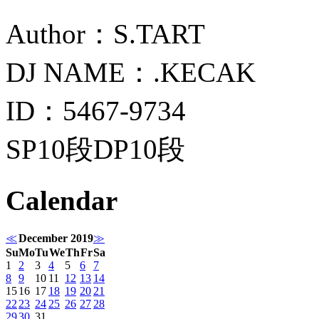
Author：S.TART
DJ NAME：.KECAK
ID：5467-9734
SP10段DP10段
Calendar
≪
December 2019
≫
Su
Mo
Tu
We
Th
Fr
Sa
1
2
3
4
5
6
7
8
9
10
11
12
13
14
15
16
17
18
19
20
21
22
23
24
25
26
27
28
29
30
31