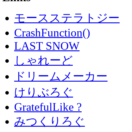
モースステラトジー
CrashFunction()
LAST SNOW
しゃれーど
ドリームメーカー
けりぶろぐ
GratefulLike ?
みつくりろぐ