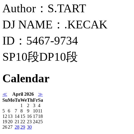
Author：S.TART
DJ NAME：.KECAK
ID：5467-9734
SP10段DP10段
Calendar
≪
April 2026
≫
Su
Mo
Tu
We
Th
Fr
Sa
1
2
3
4
5
6
7
8
9
10
11
12
13
14
15
16
17
18
19
20
21
22
23
24
25
26
27
28
29
30