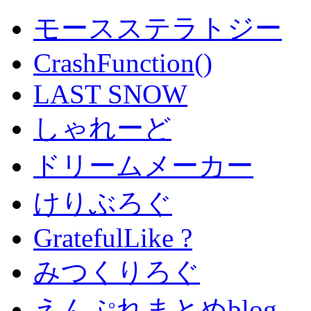
モースステラトジー
CrashFunction()
LAST SNOW
しゃれーど
ドリームメーカー
けりぶろぐ
GratefulLike ?
みつくりろぐ
えんぷれまとめblog