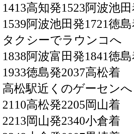
1413高知発1523阿波池
1539阿波池田発1721徳
タクシーでラウンコへ
1838阿波富田発1841徳
1933徳島発2037高松着
高松駅近くのゲーセンへ
2110高松発2205岡山着
2213岡山発2340小倉着