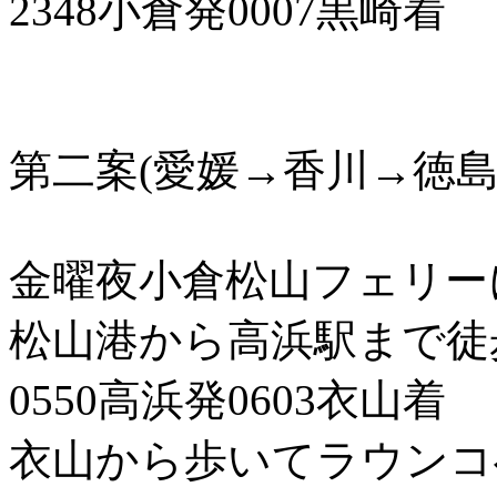
2348小倉発0007黒崎着
第二案(愛媛→香川→徳島
金曜夜小倉松山フェリーに
松山港から高浜駅まで徒
0550高浜発0603衣山着
衣山から歩いてラウンコ