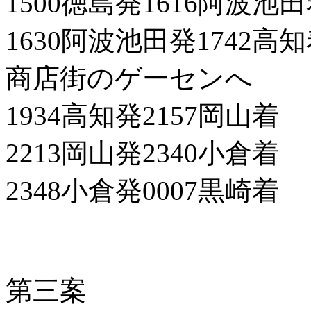
1500徳島発1616阿波池
1630阿波池田発1742高
商店街のゲーセンへ
1934高知発2157岡山着
2213岡山発2340小倉着
2348小倉発0007黒崎着
第三案