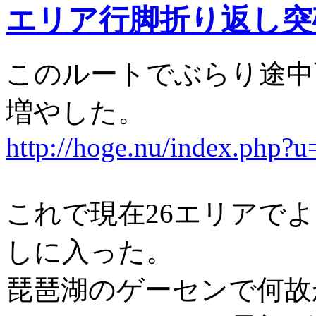
エリア行脚折り返し突
このルートでぶらり途中
増やした。
http://hoge.nu/index.php?
これで現在26エリアで
しに入った。
琵琶湖のゲーセンで何故かG