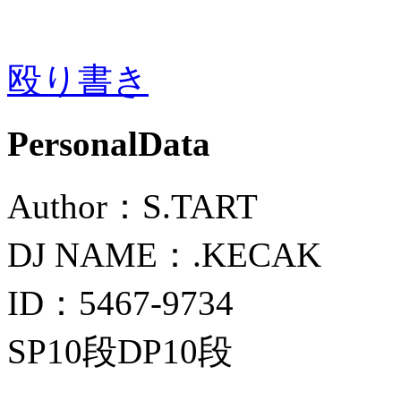
殴り書き
PersonalData
Author：S.TART
DJ NAME：.KECAK
ID：5467-9734
SP10段DP10段