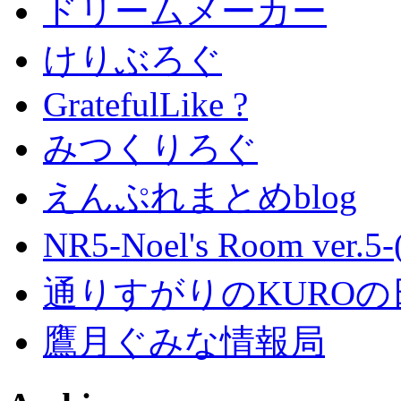
ドリームメーカー
けりぶろぐ
GratefulLike ?
みつくりろぐ
えんぷれまとめblog
NR5-Noel's Room ver.
通りすがりのKUROの
鷹月ぐみな情報局