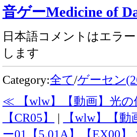
音ゲーMedicine of Da
日本語コメントはエラー
します
Category:
全て
/
ゲーセン(20
≪ 【wlw】【動画】光の
【CR05】
|
【wlw】【
ー01【5.01A】【EX00】