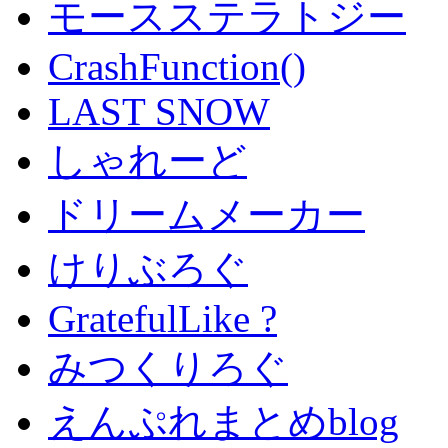
モースステラトジー
CrashFunction()
LAST SNOW
しゃれーど
ドリームメーカー
けりぶろぐ
GratefulLike ?
みつくりろぐ
えんぷれまとめblog