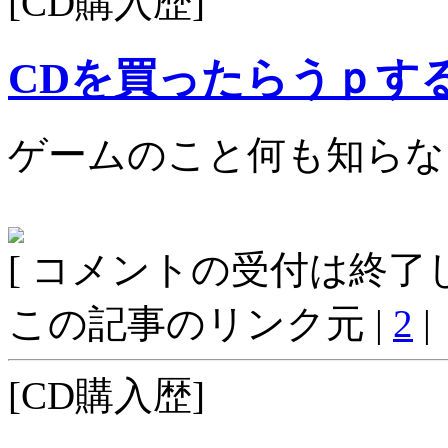
[CD購入歴]
CDを買ったらうｐす
ゲームのこと何も知らな
[ コメントの受付は終了し
この記事のリンク元 |
2
|
[CD購入歴]