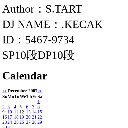
Author：S.TART
DJ NAME：.KECAK
ID：5467-9734
SP10段DP10段
Calendar
≪
December 2007
≫
Su
Mo
Tu
We
Th
Fr
Sa
1
2
3
4
5
6
7
8
9
10
11
12
13
14
15
16
17
18
19
20
21
22
23
24
25
26
27
28
29
30
31