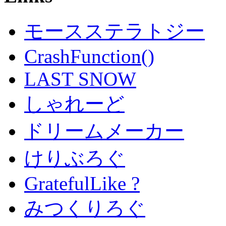
モースステラトジー
CrashFunction()
LAST SNOW
しゃれーど
ドリームメーカー
けりぶろぐ
GratefulLike ?
みつくりろぐ