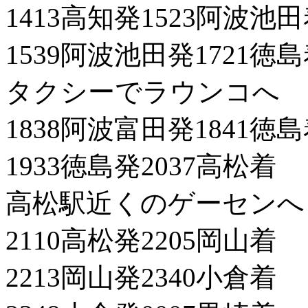
1413高知発1523阿波池
1539阿波池田発1721徳
タクシーでラウンコへ
1838阿波富田発1841徳
1933徳島発2037高松着
高松駅近くのゲーセンへ
2110高松発2205岡山着
2213岡山発2340小倉着