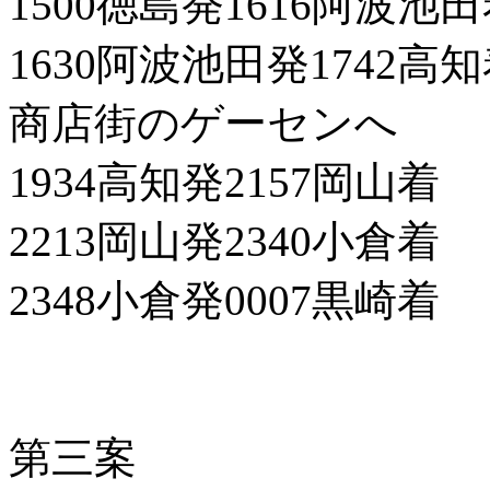
1500徳島発1616阿波池
1630阿波池田発1742高
商店街のゲーセンへ
1934高知発2157岡山着
2213岡山発2340小倉着
2348小倉発0007黒崎着
第三案