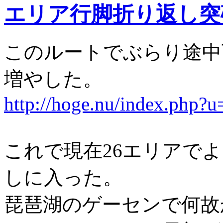
エリア行脚折り返し突
このルートでぶらり途中
増やした。
http://hoge.nu/index.php?
これで現在26エリアで
しに入った。
琵琶湖のゲーセンで何故かG