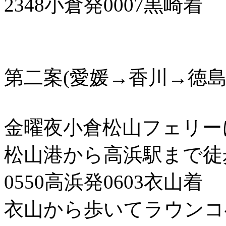
2348小倉発0007黒崎着
第二案(愛媛→香川→徳島
金曜夜小倉松山フェリーに
松山港から高浜駅まで徒
0550高浜発0603衣山着
衣山から歩いてラウンコ