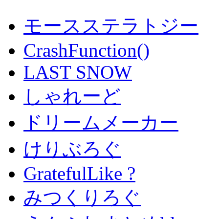
モースステラトジー
CrashFunction()
LAST SNOW
しゃれーど
ドリームメーカー
けりぶろぐ
GratefulLike ?
みつくりろぐ