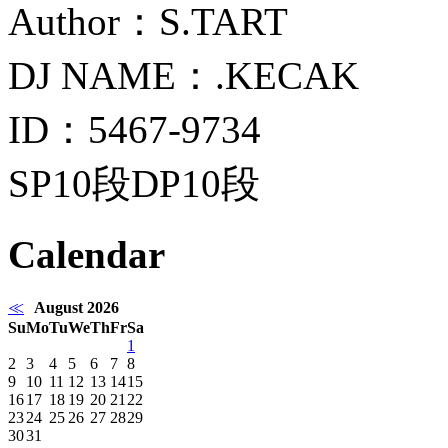
Author：S.TART
DJ NAME：.KECAK
ID：5467-9734
SP10段DP10段
Calendar
≪
August 2026
Su
Mo
Tu
We
Th
Fr
Sa
1
2
3
4
5
6
7
8
9
10
11
12
13
14
15
16
17
18
19
20
21
22
23
24
25
26
27
28
29
30
31