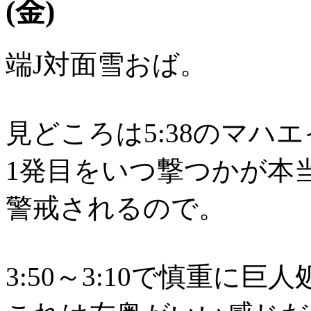
(金)
端J対面雪おば。
見どころは5:38のマハ
1発目をいつ撃つかが本
警戒されるので。
3:50～3:10で慎重に巨