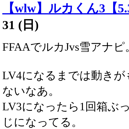
【wlw】ルカくん3【5.
31 (日)
FFAAでルカJvs雪アナピ
LV4になるまでは動き
ないなあ。
LV3になったら1回箱
じになってる。