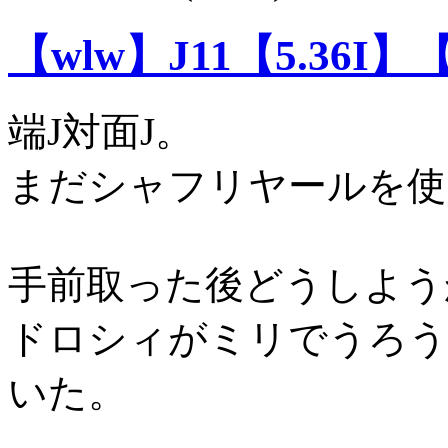
【wlw】J11【5.36I】
端J対面J。
まだシャフリヤールを使
手前取った後どうしよう
ドロシィがミリでうろう
いた。