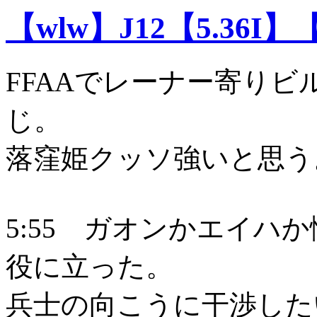
【wlw】J12【5.36I】
FFAAでレーナー寄りビ
じ。
落窪姫クッソ強いと思う
5:55 ガオンかエイハ
役に立った。
兵士の向こうに干渉した