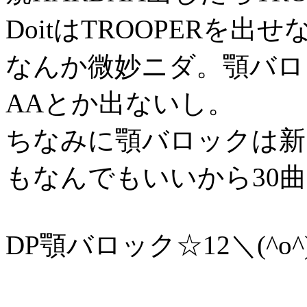
DoitはTROOPERを
なんか微妙ニダ。顎バロ
AAとか出ないし。
ちなみに顎バロックは新
もなんでもいいから30
DP顎バロック☆12＼(^o^