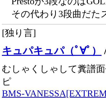
Prestoが3段なのは
その代わり3段曲だた
[独り言]
キュパキュパ（ﾟ∀ﾟ）
むしゃくしゃして糞譜面作
ピ
BMS-VANESSA[EXTREM