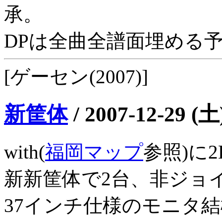
承。
DPは全曲全譜面埋める
[ゲーセン(2007)]
新筐体
/
2007-12-29 (土
with(
福岡マップ
参照)に
新新筐体で2台、非ジョ
37インチ仕様のモニタ