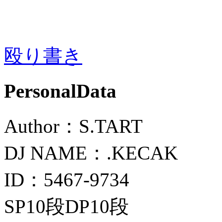
殴り書き
PersonalData
Author：S.TART
DJ NAME：.KECAK
ID：5467-9734
SP10段DP10段