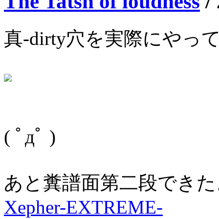
The Tatsh of loudness
/
真-dirty穴を実際にやっ
( ﾟдﾟ )
あと糞譜面第二段できたよ
Xepher-EXTREME-